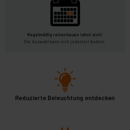
den Button „Ablehnen oder Einstellungen“ abrufbar. Sie
können die Verwendung nicht notwendiger Cookies
ablehnen oder ihr ganz oder teilweise zustimmen. Ihre
erteilte Zustimmung können Sie jederzeit unter dem
Link „Cookie Einstellungen“ anpassen oder widerrufen.
Regelmäßig reinschauen lohnt sich!
Die Rechtmäßigkeit der Speicherung, Abrufung und
Die Auswahl kann sich jederzeit ändern.
Weiterverarbeitung dieser Daten zur Auswertung und
Analyse bis zum Zeitpunkt des Widerrufs bleibt hiervon
unberührt. Ihre Browser-Einstellungen können dazu
führen, dass die Einstellungen nicht längerfristig
gespeichert werden und dieses Banner erneut
angezeigt wird.
„Einige Drittanbieter verarbeiten personenbezogene
Reduzierte Beleuchtung entdecken
Daten in den USA. Ihre Einwilligung zur Einbindung von
Cookies dieser Drittanbieter umfasst daher ggf. auch
die Verarbeitung Ihrer Daten in den USA gemäß Art. 49
(1) lit. a DSGVO. Nähere Infos zu diesen Drittanbietern
und zu der jeweiligen Datenübermittlung erhalten Sie in