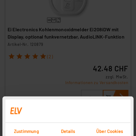
Ei Electronics Kohlenmonoxidmelder Ei208iDW mit
Display, optional funkvernetzbar, AudioLINK-Funktion
Artikel-Nr. 120879
1
2
3
4
5
(2)
42.48 CHF
zzgl. MwSt.
Informationen zu Versandkosten
Zustimmung
Details
Über Cookies