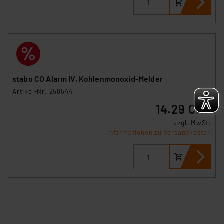
sich auf die Standarddatenschutzklauseln der
Europäischen Kommission sowie einer eigenen
Beurteilung der mit der Datenübermittlung,
insbesondere der Art der übermittelten Daten,
verbundenen Risiken.“
stabo CO Alarm IV, Kohlenmonoxid-Melder
Impressum
|
Datenschutzerklärung
Artikel-Nr. 258544
14.29 CHF
zzgl. MwSt.
Informationen zu Versandkosten