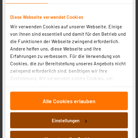
Diese Webseite verwendet Cookies
Wir verwenden Cookies auf unserer Webseite. Einige
von ihnen sind essentiell und damit für den Betrieb und
die Funktionen der Webseite zwingend erforderlich.
Andere helfen uns, diese Webseite und ihre
Ei Electronics Kohlenmonoxidmelder Ei208D mit
Erfahrungen zu verbessern. Für die Verwendung von
Display, Stand-alone-Gerät, 10-Jahres-Batterie
Cookies, die zur Bereitstellung unseres Angebots nicht
Artikel-Nr. 254563
zwingend erforderlich sind, benötigen wir Ihre
Zustimmung. Wir verwenden solche Cookies, um
29.55 CHF
Inhalte und Anzeigen zu personalisieren, Funktionen
zzgl. MwSt.
für soziale Medien anbieten zu können und die Zugriffe
Informationen zu Versandkosten
Alle Cookies erlauben
auf unsere Website zu analysieren. Außerdem geben
wir Informationen zu Ihrer Verwendung unserer Website
an unsere Partner für soziale Medien, Werbung und
Einstellungen
Analysen weiter. Unsere Partner führen diese
Informationen möglicherweise mit weiteren Daten
zusammen, die Sie ihnen bereitgestellt haben oder die