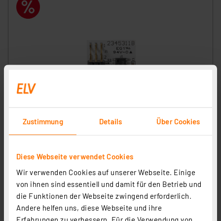
ELV Erweiterungsmodul WB Winkelsensor ELV-EM-WB-
AS
Zustimmung
Details
Über Cookies
Artikel-Nr. 159536
1
2
3
4
5
(2)
Diese Webseite verwendet Cookies
4.43 CHF
Wir verwenden Cookies auf unserer Webseite. Einige
zzgl. MwSt.
von ihnen sind essentiell und damit für den Betrieb und
Informationen zu Versandkosten
die Funktionen der Webseite zwingend erforderlich.
Andere helfen uns, diese Webseite und ihre
Erfahrungen zu verbessern. Für die Verwendung von