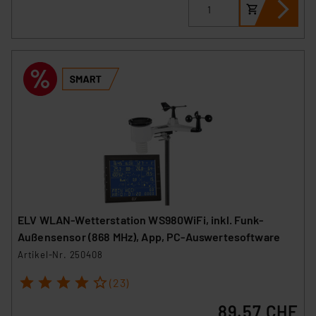
ELV WLAN-Wetterstation WS980WiFi, inkl. Funk-
Außensensor (868 MHz), App, PC-Auswertesoftware
Artikel-Nr. 250408
1
2
3
4
5
(23)
89.57 CHF