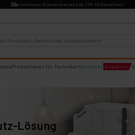
kostenloser Standardversand ab CHF 69 Bestellwert
jekte
Produktideen für Techniker
Neuheiten
Angebote
S
utz-Lösung