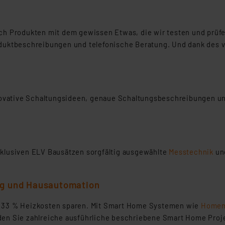
nach Produkten mit dem gewissen Etwas, die wir testen und prü
roduktbeschreibungen und telefonische Beratung. Und dank des 
vative Schaltungsideen, genaue Schaltungsbeschreibungen und
exklusiven ELV Bausätzen sorgfältig ausgewählte
Messtechnik
un
g und Hausautomation
zu 33 % Heizkosten sparen. Mit Smart Home Systemen wie
Homem
nden Sie zahlreiche ausführliche beschriebene Smart Home Proje