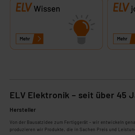
Für die USA besteht kein A
Datenschutz nach EU-Standa
Daten in Überwachungsprogr
Unsere Kooperation mit dies
Kommission sowie einer eige
Daten, verbundenen Risiken
Impressum
|
Datenschutzer
ELV Elektronik – seit über 45 
Hersteller
Von der Bausatzidee zum Fertiggerät – wir entwickeln gena
produzieren wir Produkte, die in Sachen Preis und Leistu