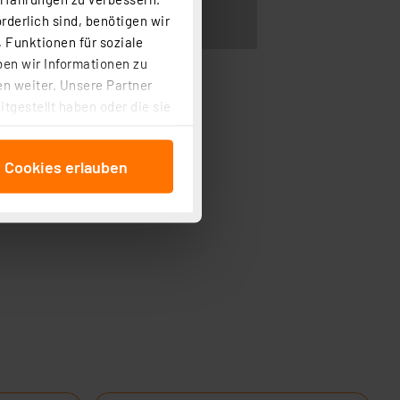
rderlich sind, benötigen wir
 Funktionen für soziale
ben wir Informationen zu
n weiter. Unsere Partner
tgestellt haben oder die sie
cken, stimmen Sie sowohl
anschließenden
e Cookies erlauben
beitungszwecke (Art. 6
 ist durch Klick auf den
 Cookies ablehnen oder ihr
 „Cookie Einstellungen“
tung dieser Daten zur
ser-Einstellungen können
 erneut angezeigt wird.
Einbindung von Cookies
. 49 (1) lit. a DSGVO.
n der Datenschutzerklärung.