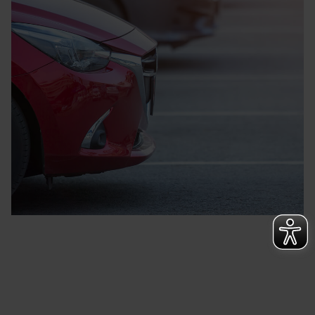
ablehnen oder ihr ganz oder teilweise zustimmen. Ihre
erteilte Zustimmung können Sie jederzeit unter dem
Link „Cookie Einstellungen“ anpassen oder widerrufen.
Die Rechtmäßigkeit der Speicherung, Abrufung und
Weiterverarbeitung dieser Daten zur Auswertung und
Analyse bis zum Zeitpunkt des Widerrufs bleibt hiervon
unberührt. Ihre Browser-Einstellungen können dazu
führen, dass die Einstellungen nicht längerfristig
gespeichert werden und dieses Banner erneut
angezeigt wird.
„Einige Drittanbieter verarbeiten personenbezogene
Daten in den USA. Ihre Einwilligung zur Einbindung von
Cookies dieser Drittanbieter umfasst daher ggf. auch
die Verarbeitung Ihrer Daten in den USA gemäß Art. 49
(1) lit. a DSGVO. Nähere Infos zu diesen Drittanbietern
und zu der jeweiligen Datenübermittlung erhalten Sie in
der Datenschutzerklärung. Für die USA besteht kein