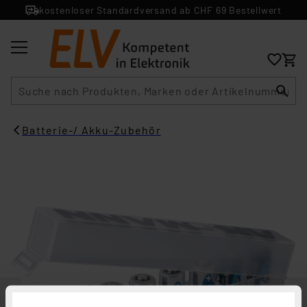
kostenloser Standardversand ab CHF 69 Bestellwert
Suche
Batterie-/ Akku-Zubehör