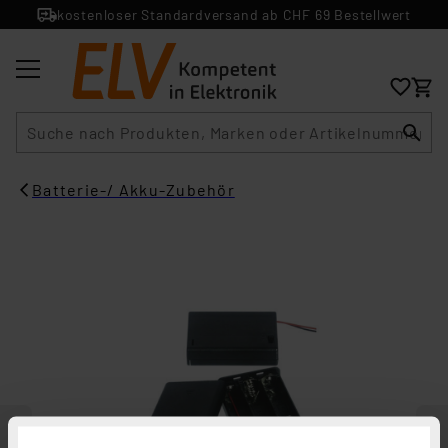
kostenloser Standardversand ab CHF 69 Bestellwert
Suche
Batterie-/ Akku-Zubehör