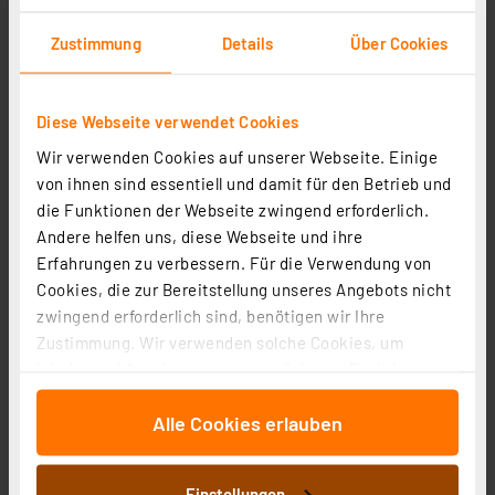
Zustimmung
Details
Über Cookies
Diese Webseite verwendet Cookies
Wir verwenden Cookies auf unserer Webseite. Einige
von ihnen sind essentiell und damit für den Betrieb und
Beneito 5-m-LED-Streifen FINE-84, 24 W, 24 V DC, 3000
die Funktionen der Webseite zwingend erforderlich.
K, 90 Ra, 4,8 W/m, 441 lm/m, 70 LEDs/m, IP65
Andere helfen uns, diese Webseite und ihre
Artikel-Nr. 253425
Erfahrungen zu verbessern. Für die Verwendung von
26.83 CHF
Cookies, die zur Bereitstellung unseres Angebots nicht
zwingend erforderlich sind, benötigen wir Ihre
zzgl. MwSt.
Produktdatenblatt
Informationen zu Versandkosten
Zustimmung. Wir verwenden solche Cookies, um
Inhalte und Anzeigen zu personalisieren, Funktionen
für soziale Medien anbieten zu können und die Zugriffe
Alle Cookies erlauben
auf unsere Website zu analysieren. Außerdem geben
wir Informationen zu Ihrer Verwendung unserer Website
an unsere Partner für soziale Medien, Werbung und
Einstellungen