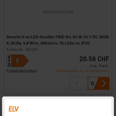
Beneito 5-m-LED-Streifen FINE-84, 24 W, 24 V DC, 6000
K, 90 Ra, 4,8 W/m, 489 lm/m, 70 LEDs/m, IP20
Artikel-Nr. 253423
20.56 CHF
zzgl. MwSt.
Produktdatenblatt
Informationen zu Versandkosten