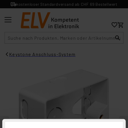
kostenloser Standardversand ab CHF 69 Bestellwert
Suche
Keystone Anschluss-System