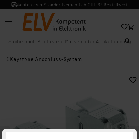
kostenloser Standardversand ab CHF 69 Bestellwert
Suche
Keystone Anschluss-System