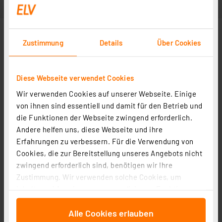
Zustimmung
Details
Über Cookies
Diese Webseite verwendet Cookies
Wir verwenden Cookies auf unserer Webseite. Einige
von ihnen sind essentiell und damit für den Betrieb und
die Funktionen der Webseite zwingend erforderlich.
Andere helfen uns, diese Webseite und ihre
Weitere Modelle
Erfahrungen zu verbessern. Für die Verwendung von
Cookies, die zur Bereitstellung unseres Angebots nicht
zwingend erforderlich sind, benötigen wir Ihre
DoorBird Klingelschild mit Glockensymbol für
Zustimmung. Wir verwenden solche Cookies, um
Türstationen D21x, Edelstahl, PVD-beschichtet in
Inhalte und Anzeigen zu personalisieren, Funktionen
Bronze-Optik
Artikel-Nr. 252303
für soziale Medien anbieten zu können und die Zugriffe
42.91 CHF
Alle Cookies erlauben
auf unsere Website zu analysieren. Außerdem geben