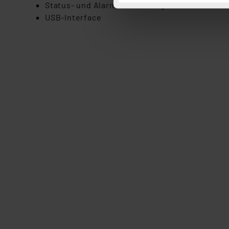
Button „Ablehnen oder Einst
Status- und Alarm-LED mit Signalton
ganz oder teilweise zustimm
USB-Interface
anpassen oder widerrufen. 
Auswertung und Analyse bis 
dazu führen, dass die Einst
„Einige Drittanbieter verar
dieser Drittanbieter umfasst
Nähere Infos zu diesen Drit
Für die USA besteht kein A
Datenschutz nach EU-Standa
Daten in Überwachungsprogr
Unsere Kooperation mit dies
Kommission sowie einer eige
Daten, verbundenen Risiken
Impressum
|
Datenschutzer