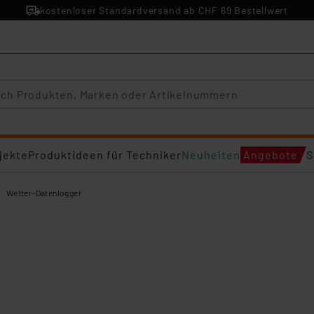
kostenloser Standardversand ab CHF 69 Bestellwert
jekte
Produktideen für Techniker
Neuheiten
Angebote
S
Wetter-Datenlogger