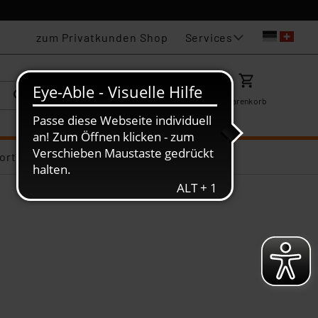
Services
zum Privatkunden Shop
Karriere
Mein ELV
Merkzettel
Warenkorb
ortiments-Deals