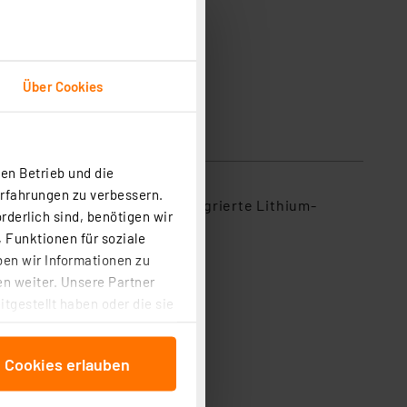
Über Cookies
en Betrieb und die
Erfahrungen zu verbessern.
e eingesetzt werden. Die integrierte Lithium-
rderlich sind, benötigen wir
 Funktionen für soziale
ben wir Informationen zu
n weiter. Unsere Partner
tgestellt haben oder die sie
cken, stimmen Sie sowohl
anschließenden
e Cookies erlauben
beitungszwecke (Art. 6
 ist durch Klick auf den