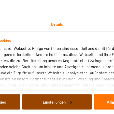
Details
ookies
Downloads
Technische Daten
nserer Webseite. Einige von ihnen sind essentiell und damit für d
ngend erforderlich. Andere helfen uns, diese Webseite und ihre 
orkonfiguriert, er kann damit sofort zur Messwertaufnahm
ies, die zur Bereitstellung unseres Angebots nicht zwingend erfo
ahren (Messintervall > 15 min).
den solche Cookies, um Inhalte und Anzeigen zu personalisieren,
nd die Zugriffe auf unsere Website zu analysieren. Außerdem ge
bis +70 °C)
bsite an unsere Partner für soziale Medien, Werbung und Analyse
möglicherweise mit weiteren Daten zusammen, die Sie ihnen berei
 Dienste gesammelt haben. Indem Sie auf „Alle akzeptieren“ kli
von Informationen auf Ihrem gerät (§25 Abs.1 TTDSG) sowie der 
Intervall)
All
kies
Einstellungen
nachfolgend dargestellten bzw. die von Ihnen ausgewählten Verar
illierte Auflistung der einzelnen Cookies nach Zweck und Anbieter
4 h)