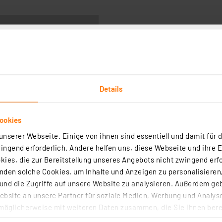
Downloads
Technische Daten
Angaben zur Produkt
Details
sive Lötspitzen und Entlötdüsen in kürzester Zeit wieder 
ookies
n aufliegen – oder Sie nutzen einfach den unter "Zubehör"
nserer Webseite. Einige von ihnen sind essentiell und damit für d
"gelbe Halbkugel" gehalten. Danach wird die Lötspitze gere
ngend erforderlich. Andere helfen uns, diese Webseite und ihre 
eim Eintauchen der heißen Lötspitze aktiviert. In dem Mate
ies, die zur Bereitstellung unseres Angebots nicht zwingend erfo
den solche Cookies, um Inhalte und Anzeigen zu personalisieren,
nd die Zugriffe auf unsere Website zu analysieren. Außerdem ge
 kein Halogen verwendet wird. So wird eine Verunreinigun
bsite an unsere Partner für soziale Medien, Werbung und Analyse
on an der Lötspitze verhindert.
möglicherweise mit weiteren Daten zusammen, die Sie ihnen berei
ubender und kostenintensiver Lötspitzenwechsel vermiede
 Dienste gesammelt haben. Indem Sie auf „Alle akzeptieren“ kli