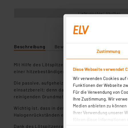
Lieferung ohne Lötkolben
Beschreibung
Bewertung
Lieferumfang
Zustimmung
Mit Hilfe des Lötspitzenreinigers GEK 10 können pas
Diese Webseite verwendet C
einer hitzebeständigen, rutschfesten Unterlage pla
Wir verwenden Cookies auf u
Die passive, aufgeheizte Lötspitze wird kurz in die 
Funktionen der Webseite zwi
einsatzbereit; denn das wachsartige Material wird b
Für die Verwendung von Cook
reinigenden Grundmaterialien enthalten.
Ihre Zustimmung. Wir verwen
Medien anbieten zu können u
Wichtig ist, dass in dem Lötspitzenreiniger GEK 10
Ihrer Verwendung unserer We
Halogenrückständen ebenso wie zusätzliche Korrosi
führen diese Informationen 
Dank des Lötspitzenreinigers GEK wird ein zeitra
im Rahmen Ihrer Nutzung der