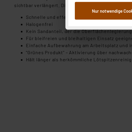
sichtbar verlängert. Die Verbrauchskosten sinken u
dem Speichern und Abrufen 
Nur notwendige Coo
Weiterverarbeitung für die 
Schnelle und effektive Aktivierung von Lötsp
Abs.1a DSG-VO) zu. Eine deta
Halogenfrei
Button „Ablehnen oder Einst
Kein Sandanteil, der die Oberflächenlegierung
ganz oder teilweise zustimm
Für bleifreien und bleihaltigen Einsatz geeign
anpassen oder widerrufen. 
Einfache Aufbewahrung am Arbeitsplatz und 
Auswertung und Analyse bis 
"Grünes Produkt" – Aktivierung über nachwac
dazu führen, dass die Einst
Hält länger als herkömmliche Lötspitzenreinig
„Einige Drittanbieter verar
dieser Drittanbieter umfasst
Nähere Infos zu diesen Drit
Für die USA besteht kein A
Datenschutz nach EU-Standa
Daten in Überwachungsprogr
Unsere Kooperation mit dies
Kommission sowie einer eige
Daten, verbundenen Risiken