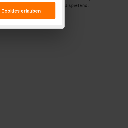
es Lötspitzenreinigers GEK 10 spielend.
anschließenden
e Cookies erlauben
beitungszwecke (Art. 6
 ist durch Klick auf den
 Cookies ablehnen oder ihr
 „Cookie Einstellungen“
tung dieser Daten zur
ser-Einstellungen können
 erneut angezeigt wird.
Einbindung von Cookies
. 49 (1) lit. a DSGVO.
n der Datenschutzerklärung.
s Land mit unzureichendem
örden personenbezogene
r Europäer bestehen.
ln der Europäischen
 Art der übermittelten