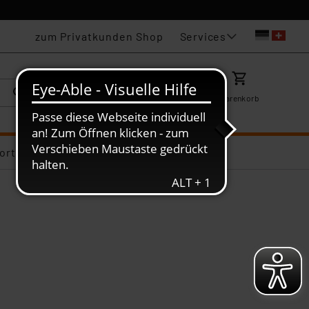
Services
zum Privatkunden Shop
Karriere
Mein ELV
Merkzettel
Warenkorb
ortiments-Deals