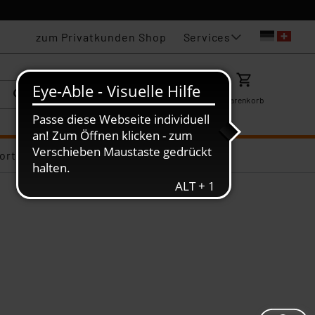
Services
zum Privatkunden Shop
Karriere
Mein ELV
Merkzettel
Warenkorb
ortiments-Deals