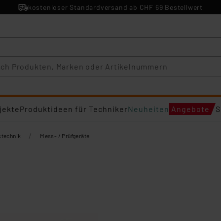
kostenloser Standardversand ab CHF 69 Bestellwert
jekte
Produktideen für Techniker
Neuheiten
Angebote
S
/
technik
Mess- / Prüfgeräte