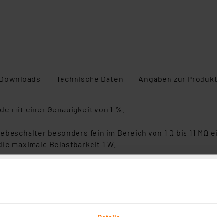
Downloads
Technische Daten
Angaben zur Produkt
de mit einer Genauigkeit von 1 %.
ebeschalter besonders fein im Bereich von 1 Ω bis 11 MΩ ei
ie maximale Belastbarkeit 1 W.
tte)
tte - pro Dekade 4 Schalter verfügbar)
Details