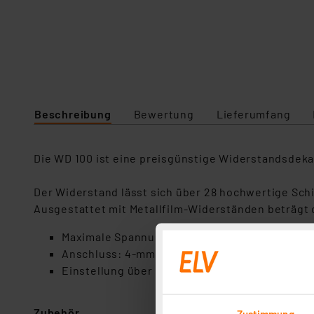
Beschreibung
Bewertung
Lieferumfang
Die WD 100 ist eine preisgünstige Widerstandsdeka
Der Widerstand lässt sich über 28 hochwertige Schi
Ausgestattet mit Metallfilm-Widerständen beträgt d
Maximale Spannung 42 V DC/30 V AC (1-Ω-Schri
Anschluss: 4-mm-Bananenbuchsen
Einstellung über 28 Schiebeschalter (1-Ω-Schri
Zubehör
Zustimmung