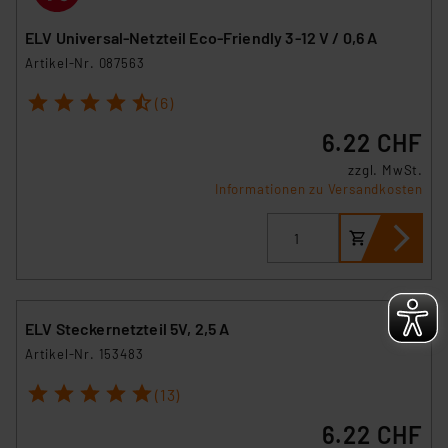
ELV Universal-Netzteil Eco-Friendly 3-12 V / 0,6 A
Impressum
|
Datenschutzerklärung
Artikel-Nr. 087563
1
2
3
4
5
(6)
6.22 CHF
zzgl. MwSt.
Informationen zu Versandkosten
ELV Steckernetzteil 5V, 2,5 A
Artikel-Nr. 153483
1
2
3
4
5
(13)
6.22 CHF