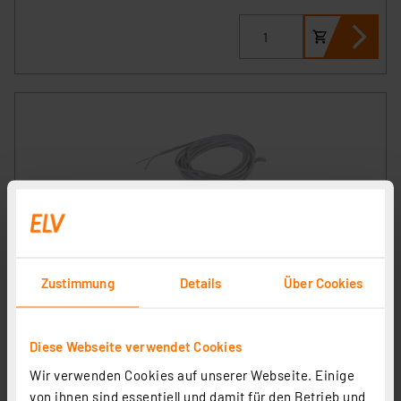
Ein-/Aufbau-Alarmkontakt, Magnet-Reedkontakt für
Fenster- und Türrahmen, weiß
Zustimmung
Details
Über Cookies
Artikel-Nr. 039883
1
2
3
4
5
(1)
Diese Webseite verwendet Cookies
6.22 CHF
Wir verwenden Cookies auf unserer Webseite. Einige
zzgl. MwSt.
von ihnen sind essentiell und damit für den Betrieb und