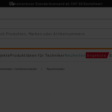
kostenloser Standardversand ab CHF 69 Bestellwert
jekte
Produktideen für Techniker
Neuheiten
Angebote
S
/
chmelder / Gefahrenmelder
Rauchmelder