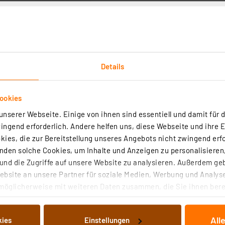
Details
Technische Daten
Angaben zur Produktsicherheit
ookies
nserer Webseite. Einige von ihnen sind essentiell und damit für d
eim Camping, am Küchenherd, beim Fondue, beim Frittieren
ngend erforderlich. Andere helfen uns, diese Webseite und ihre 
nähte Laschen zur schnellen Entnahme der Decke aus der
ies, die zur Bereitstellung unseres Angebots nicht zwingend erfo
s Glasfasergewebe (anerkannt nach DIN EN 1869)
den solche Cookies, um Inhalte und Anzeigen zu personalisieren,
stoffbehälter (Abm. B x H x T: 175 x 205 x 48 mm) zur W
nd die Zugriffe auf unsere Website zu analysieren. Außerdem ge
2
bsite an unsere Partner für soziale Medien, Werbung und Analyse
Flächengewicht ca. 340 g/m
möglicherweise mit weiteren Daten zusammen, die Sie ihnen berei
 Dienste gesammelt haben. Indem Sie auf „Alle akzeptieren“ kli
ausgebreitet werden
von Informationen auf Ihrem gerät (§25 Abs.1 TTDSG) sowie der 
All
kies
Einstellungen
nachfolgend dargestellten bzw. die von Ihnen ausgewählten Verar
nd Französisch