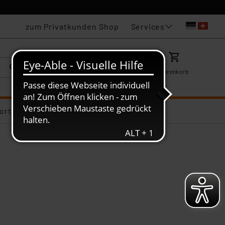
Services
zum Privatkunden Shop
Karriere
Mein ELV
Merkzettel
Warenkorb
ortiments-Deals