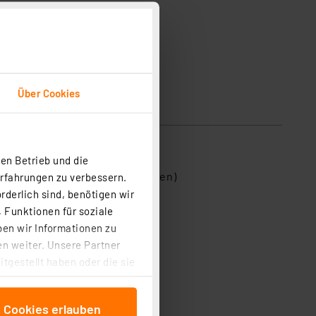
Über Cookies
en Betrieb und die
 (bis max. 3 l Fassungsvermögen)
Erfahrungen zu verbessern.
 Box
rderlich sind, benötigen wir
 Funktionen für soziale
andmontage, abwaschbar
ben wir Informationen zu
n weiter. Unsere Partner
tgestellt haben oder die sie
cken, stimmen Sie sowohl
anschließenden
e Cookies erlauben
beitungszwecke (Art. 6