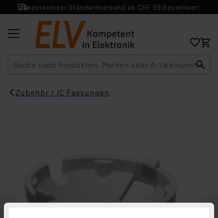
kostenloser Standardversand ab CHF 69 Bestellwert
Suche
Zubehör / IC Fassungen