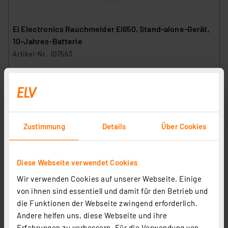
Ei Electronics Rauchmelder Ei650, Stand-alone-Gerät,
10-Jahres-Batterie
Artikel-Nr. 107563
1
2
3
4
5
(212)
19.43 CHF
zzgl. MwSt.
Informationen zu Versandkosten
Zustimmung
Details
Über Cookies
Diese Webseite verwendet Cookies
Wir verwenden Cookies auf unserer Webseite. Einige
von ihnen sind essentiell und damit für den Betrieb und
die Funktionen der Webseite zwingend erforderlich.
Andere helfen uns, diese Webseite und ihre
Erfahrungen zu verbessern. Für die Verwendung von