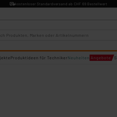
kostenloser Standardversand ab CHF 69 Bestellwert
jekte
Produktideen für Techniker
Neuheiten
Angebote
S