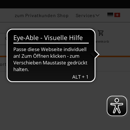
Services
zum Privatkunden Shop
Karriere
Mein ELV
Merkzettel
Warenkorb
ortiments-Deals