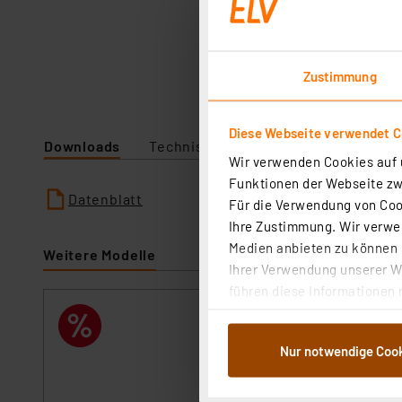
Zustimmung
Diese Webseite verwendet C
Downloads
Technische Daten
Angaben zur P
Wir verwenden Cookies auf u
Funktionen der Webseite zwi
Datenblatt
Für die Verwendung von Cook
Ihre Zustimmung. Wir verwen
Medien anbieten zu können u
Weitere Modelle
Ihrer Verwendung unserer We
führen diese Informationen 
im Rahmen Ihrer Nutzung der
Netzkabel, Euro
dem Speichern und Abrufen 
Artikel-Nr. 101552
Nur notwendige Coo
Weiterverarbeitung für die 
Netzkabel Eurost
Abs.1a DSG-VO) zu. Eine deta
sofort versandfe
Button „Ablehnen oder Einst