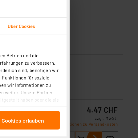
Über Cookies
en Betrieb und die
Erfahrungen zu verbessern.
rderlich sind, benötigen wir
 Funktionen für soziale
ben wir Informationen zu
n weiter. Unsere Partner
tgestellt haben oder die sie
cken, stimmen Sie sowohl
4.47 CHF
anschließenden
zzgl. MwSt.
e Cookies erlauben
beitungszwecke (Art. 6
Informationen zu Versandkosten
 ist durch Klick auf den
 Cookies ablehnen oder ihr