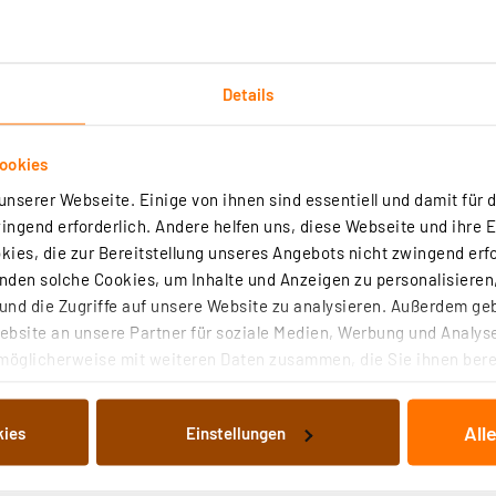
Details
ookies
roduktsicherheit
nserer Webseite. Einige von ihnen sind essentiell und damit für d
ngend erforderlich. Andere helfen uns, diese Webseite und ihre 
ies, die zur Bereitstellung unseres Angebots nicht zwingend erfo
den solche Cookies, um Inhalte und Anzeigen zu personalisieren,
nd die Zugriffe auf unsere Website zu analysieren. Außerdem ge
bsite an unsere Partner für soziale Medien, Werbung und Analyse
möglicherweise mit weiteren Daten zusammen, die Sie ihnen berei
 Dienste gesammelt haben. Indem Sie auf „Alle akzeptieren“ kli
stecker auf Doppelbuchse 5 m, weiss
von Informationen auf Ihrem gerät (§25 Abs.1 TTDSG) sowie der 
All
kies
Einstellungen
nachfolgend dargestellten bzw. die von Ihnen ausgewählten Verar
ecker auf Doppelbuchse, H03VVH2-F2G, 0,75 mm²
illierte Auflistung der einzelnen Cookies nach Zweck und Anbieter
rtig - Lieferzeit: 3-4 Werktage²
ellungen“ abrufbar. Sie können die Verwendung nicht notwendiger