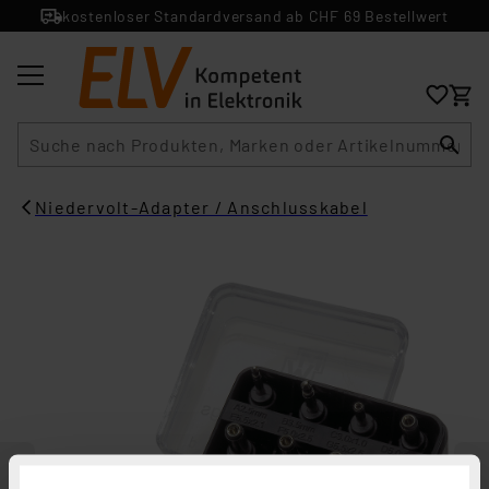
kostenloser Standardversand ab CHF 69 Bestellwert
Suche
Niedervolt-Adapter / Anschlusskabel