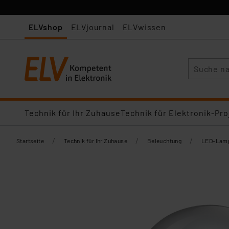
ELVshop
ELVjournal
ELVwissen
Suche
Technik für Ihr Zuhause
Technik für Elektronik-Pro
/
/
/
Startseite
Technik für Ihr Zuhause
Beleuchtung
LED-Lamp