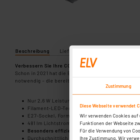
Beschreibung
Lieferumfang
Downloads
Verbessern Sie Ihre CO2- und Energiebilanz
Schon in 2021 hat die EU die bekannten Energie-La
notwendig – die bereits von den neuen hocheffizi
Zustimmung
Nur 2,6 W Leistungsaufnahme
Diese Webseite verwendet C
Filament-LED-Technik, klare Ausführung
E27-Sockel, Form A60
Wir verwenden Cookies auf u
481 lm Lichtstrom
Funktionen der Webseite zwi
Besonders effizient mit 185 lm/W
Für die Verwendung von Cook
Durchschnittlich bis zu 60 % Energiekosten-
Ihre Zustimmung. Wir verwen