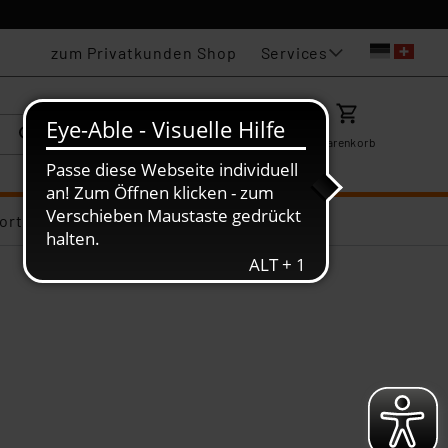
Services
zum Privatkunden Shop
Karriere
Mein ELV
Merkzettel
Warenkorb
ortiments-Deals