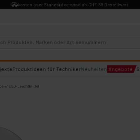
kostenloser Standardversand ab CHF 69 Bestellwert
jekte
Produktideen für Techniker
Neuheiten
Angebote
S
en / LED-Leuchtmittel