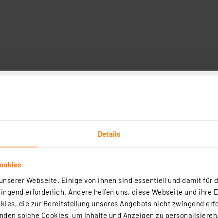
Technische Daten
Angaben zur Produktsicherheit
bel auf den neuesten Stand gebracht. Um ein B zu erreic
enten OSRAM LED-Lampen problemlos erfüllt werden.
Details
ookies
nserer Webseite. Einige von ihnen sind essentiell und damit für d
ngend erforderlich. Andere helfen uns, diese Webseite und ihre 
ies, die zur Bereitstellung unseres Angebots nicht zwingend erfo
Ersparnis im Vergleich zu Standard-LED-Lampen
den solche Cookies, um Inhalte und Anzeigen zu personalisieren,