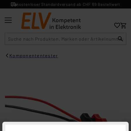
kostenloser Standardversand ab CHF 69 Bestellwert
Suche
Komponententester