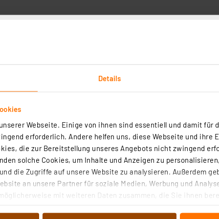
Details
ten
Angaben zur Produktsicherheit
ookies
nserer Webseite. Einige von ihnen sind essentiell und damit für d
ngend erforderlich. Andere helfen uns, diese Webseite und ihre 
ies, die zur Bereitstellung unseres Angebots nicht zwingend erfo
den solche Cookies, um Inhalte und Anzeigen zu personalisieren,
nd die Zugriffe auf unsere Website zu analysieren. Außerdem ge
bsite an unsere Partner für soziale Medien, Werbung und Analyse
chscreen-Display 17,78 cm (7 Zoll)
möglicherweise mit weiteren Daten zusammen, die Sie ihnen berei
 Dienste gesammelt haben. Indem Sie auf „Alle akzeptieren“ kli
(2)
von Informationen auf Ihrem gerät (§25 Abs.1 TTDSG) sowie der 