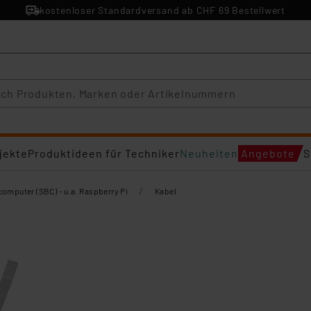
kostenloser Standardversand ab CHF 69 Bestellwert
jekte
Produktideen für Techniker
Neuheiten
Angebote
S
/
computer (SBC) - u.a. Raspberry Pi
Kabel