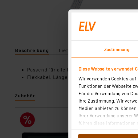
Zustimmung
Beschreibung
Lieferumfang
Technische Da
Diese Webseite verwendet C
Passend für alle Raspberry-Pi-Modelle
Flexkabel, Länge: 15 cm
Wir verwenden Cookies auf u
Funktionen der Webseite zwi
Für die Verwendung von Cook
Zubehör
Ihre Zustimmung. Wir verwen
Medien anbieten zu können u
Ihrer Verwendung unserer We
Raspberry Pi Tou
führen diese Informationen 
Artikel-Nr. 122097
im Rahmen Ihrer Nutzung der
1
2
3
4
5
dem Speichern und Abrufen 