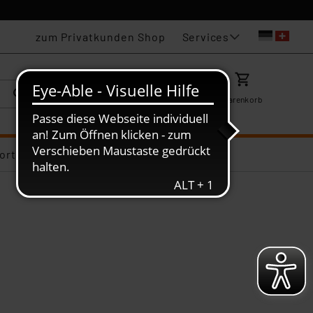
Services
zum Privatkunden Shop
Karriere
Mein ELV
Merkzettel
Warenkorb
ortiments-Deals