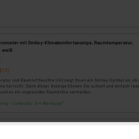
rometer mit Smiley-Klimakomfortanzeige, Raumtemperatur,
, weiß
0
(3)
tur und Raumluftfeuchte (rH) zeigt Ihnen ein Smiley-Symbol an, ob 
a herrscht. Dank dieser Anzeige können Sie schnell und einfach reag
n und so ein ungesundes Raumklima vermeiden.
rtig - Lieferzeit: 3-4 Werktage²
rtanzeige KA100, Klimamonitor, Raumtemperatur messen
2