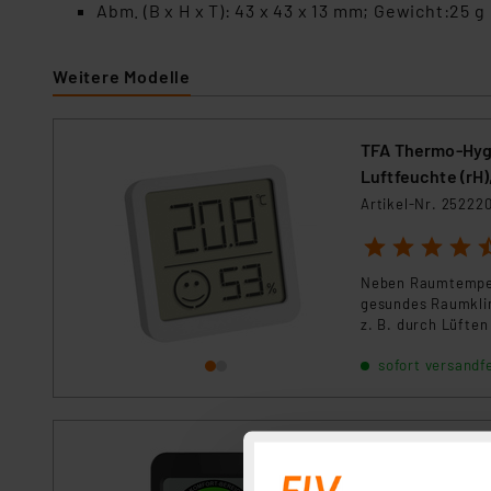
Abm. (B x H x T): 43 x 43 x 13 mm; Gewicht:25 g
Weitere Modelle
TFA Thermo-Hyg
Luftfeuchte (rH)
Artikel-Nr. 25222
1
2
3
4
5
Neben Raumtempera
gesundes Raumklim
z. B. durch Lüfte
sofort versandfe
ELV Klimakomfo
Artikel-Nr. 25097