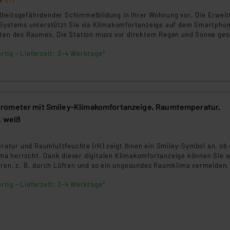
heitsgefährdender Schimmelbildung in Ihrer Wohnung vor. Die Erwei
-Systems unterstützt Sie via Klimakomfortanzeige auf dem Smartpho
ften des Raumes. Die Station muss vor direktem Regen und Sonne ges
rtig - Lieferzeit: 3-4 Werktage²
rometer mit Smiley-Klimakomfortanzeige, Raumtemperatur,
, weiß
tur und Raumluftfeuchte (rH) zeigt Ihnen ein Smiley-Symbol an, ob 
a herrscht. Dank dieser digitalen Klimakomfortanzeige können Sie s
eren, z. B. durch Lüften und so ein ungesundes Raumklima vermeiden.
liertes Absenken von Zimmertemperaturen für das Einsparen von
rtig - Lieferzeit: 3-4 Werktage²