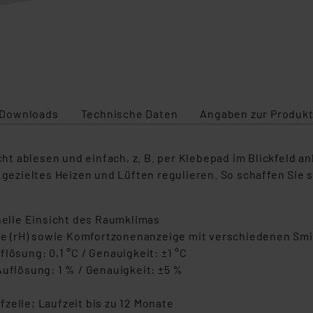
Downloads
Technische Daten
Angaben zur Produkt
icht ablesen und einfach, z. B. per Klebepad im Blickfeld
h gezieltes Heizen und Lüften regulieren. So schaffen Si
elle Einsicht des Raumklimas
 (rH) sowie Komfortzonenanzeige mit verschiedenen Smil
lösung: 0,1 °C / Genauigkeit: ±1 °C
Auflösung: 1 % / Genauigkeit: ±5 %
zelle; Laufzeit bis zu 12 Monate