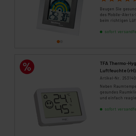
Beugen Sie gesund
des Mobile-Alerts
beim richtigen Lü
platziert werden.
sofort versandfe
TFA Thermo-Hyg
Luftfeuchte (rH)
Artikel-Nr. 253140
Neben Raumtempera
gesundes Raumklim
und einfach reagi
durch ein kontrol
sofort versandfe
Heizenergie.