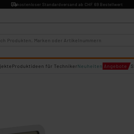
kostenloser Standardversand ab CHF 69 Bestellwert
jekte
Produktideen für Techniker
Neuheiten
Angebote
S