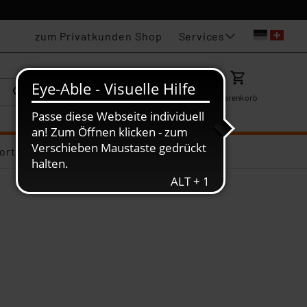
Services
zum Privatkunden Shop
Karriere
Mein ELV
Merkzettel
Warenkorb
ortiments-Deals