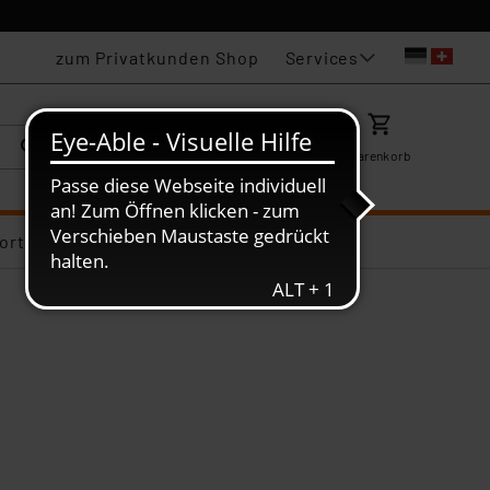
Services
zum Privatkunden Shop
Karriere
Mein ELV
Merkzettel
Warenkorb
ortiments-Deals