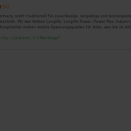
(5)
rmany, steht traditionell für zuverlässige, langlebige und leistungsst
technik. Mit den Reihen Longlife, Longlife Power, Power Max, Industri
Knopfzellen stehen mobile Spannungsquellen für Alles, was Sie im All
 einsetzen, zur Verfügung: ob stromhungrig, dauerhaft hoch belastbar
rtig - Lieferzeit: 3-4 Werktage²
eiten für stromarme Anwendungen.