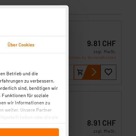
9.81 CHF
Über Cookies
zzgl. MwSt.
Informationen zu Versandkosten
 sowie
en Betrieb und die
Erfahrungen zu verbessern.
rderlich sind, benötigen wir
 Funktionen für soziale
ben wir Informationen zu
n weiter. Unsere Partner
tgestellt haben oder die sie
8.91 CHF
cken, stimmen Sie sowohl
te
zzgl. MwSt.
anschließenden
um