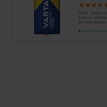
1
2
3
4
5
VARTA - Made in Ge
Batterie- und Akku
den zuverlässigen 
batteriebetrieben
sofort versandfe
mit langen Laufz