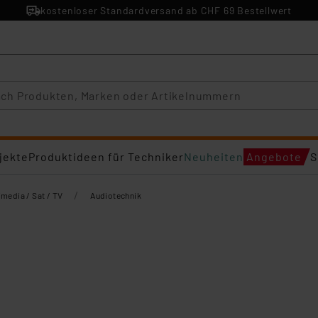
kostenloser Standardversand ab CHF 69 Bestellwert
jekte
Produktideen für Techniker
Neuheiten
Angebote
S
/
imedia / Sat / TV
Audiotechnik