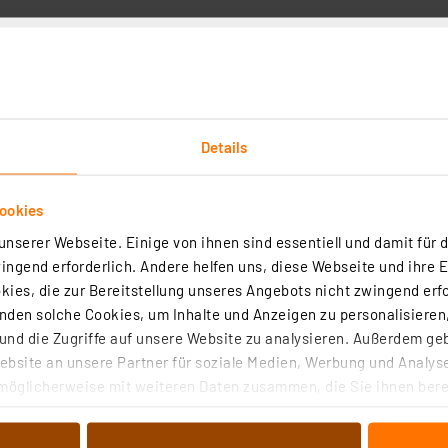
zinn bleifrei Sn99Cu1+ML, 1,5 mm, 100 g
Details
(3)
ermöglichen schnelles und schonendes Löten auf Kupfer und Messing
ookies
Oberflächen in hoher Qualität.
nserer Webseite. Einige von ihnen sind essentiell und damit für d
rtig - Lieferzeit: 3-4 Werktage²
ngend erforderlich. Andere helfen uns, diese Webseite und ihre 
ies, die zur Bereitstellung unseres Angebots nicht zwingend erfo
den solche Cookies, um Inhalte und Anzeigen zu personalisieren,
er, drehbar
nd die Zugriffe auf unsere Website zu analysieren. Außerdem ge
bsite an unsere Partner für soziale Medien, Werbung und Analyse
möglicherweise mit weiteren Daten zusammen, die Sie ihnen berei
(7)
 Dienste gesammelt haben. Indem Sie auf „Alle akzeptieren“ kli
n an Elektronikplatinen und kleinen Baugruppen einfacher: Der robus
von Informationen auf Ihrem gerät (§25 Abs.1 TTDSG) sowie der 
t die Platine sicher fest und ermöglicht das freie Drehen der Platine 