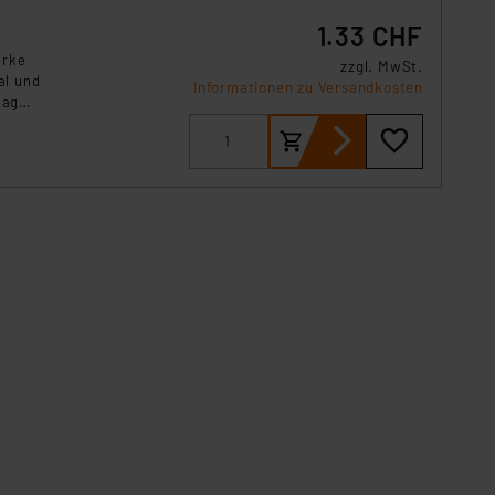
1.33 CHF
arke
zzgl. MwSt.
al und
Informationen zu Versandkosten
tag
, oder