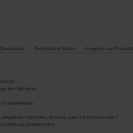
Downloads
Technische Daten
Angaben zur Produkt
tterie
uer der Batterie
tte auswählbar
 umgekehrt scrollen, blinken, partiell blinken usw.)
Abschaltung gespeichert