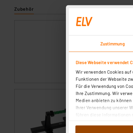
Zubehör
ELV No-Clean Löt
Artikel-Nr. 107680
Zustimmung
1
2
3
4
5
No-Clean-Lötzinn 
Diese Webseite verwendet C
auf vorverzinnten 
Wir verwenden Cookies auf u
sofort versandfe
Funktionen der Webseite zwi
Für die Verwendung von Cook
Ihre Zustimmung. Wir verwen
ELV Platinenhalt
Medien anbieten zu können u
Artikel-Nr. 127791
Ihrer Verwendung unserer We
führen diese Informationen 
1
2
3
4
5
im Rahmen Ihrer Nutzung der
Macht das Arbeite
dem Speichern und Abrufen 
Platinenhalter häl