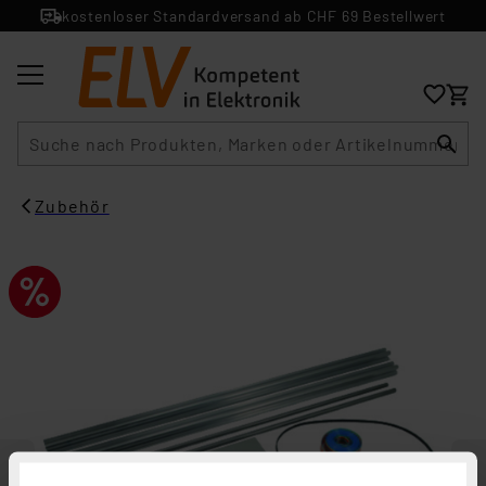
kostenloser Standardversand ab CHF 69 Bestellwert
Suche
Zubehör