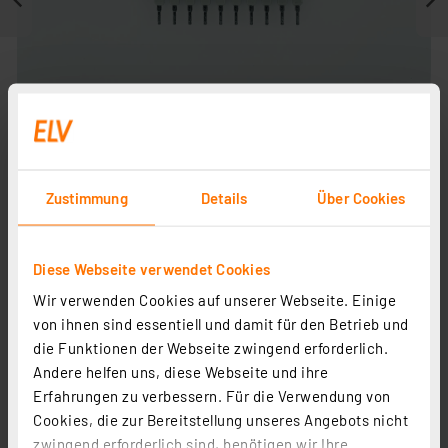
Zustimmung
Details
Über Cookies
Weitere Modelle
Diese Webseite verwendet Cookies
Wir verwenden Cookies auf unserer Webseite. Einige
von ihnen sind essentiell und damit für den Betrieb und
Wago Kammbrücker 2002-402, 2-fach, 25 A
die Funktionen der Webseite zwingend erforderlich.
Artikel-Nr. 133263
Andere helfen uns, diese Webseite und ihre
0.85 CHF
Erfahrungen zu verbessern. Für die Verwendung von
Cookies, die zur Bereitstellung unseres Angebots nicht
zzgl. MwSt.
zwingend erforderlich sind, benötigen wir Ihre
Informationen zu Versandkosten