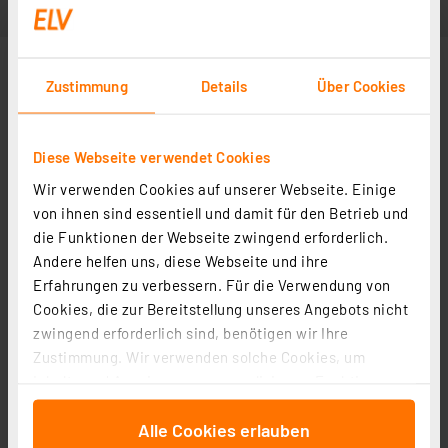
Zustimmung
Details
Über Cookies
Diese Webseite verwendet Cookies
Wir verwenden Cookies auf unserer Webseite. Einige
von ihnen sind essentiell und damit für den Betrieb und
die Funktionen der Webseite zwingend erforderlich.
Andere helfen uns, diese Webseite und ihre
Weitere Modelle
Erfahrungen zu verbessern. Für die Verwendung von
Cookies, die zur Bereitstellung unseres Angebots nicht
zwingend erforderlich sind, benötigen wir Ihre
Weicon Präzisions-Abisolierer ESD, 0,12 - 0,8 mm
Zustimmung. Wir verwenden solche Cookies, um
Abisolierbereich
Inhalte und Anzeigen zu personalisieren, Funktionen
Artikel-Nr. 253025
für soziale Medien anbieten zu können und die Zugriffe
31.30 CHF
Alle Cookies erlauben
auf unsere Website zu analysieren. Außerdem geben