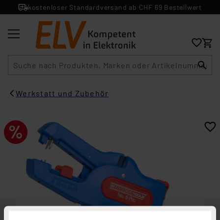
kostenloser Standardversand ab CHF 69 Bestellwert
Suche
Werkstatt und Zubehör