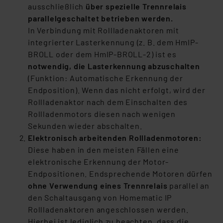
ausgewählten Verarbeitungszwecke (Art. 6 Abs.1a DSG-
ausschließlich
über spezielle Trennrelais
VO) zu. Eine detaillierte Auflistung der einzelnen
parallelgeschaltet betrieben werden.
Cookies nach Zweck und Anbieter ist durch Klick auf
In Verbindung mit Rollladenaktoren mit
den Button „Ablehnen oder Einstellungen“ abrufbar. Sie
integrierter Lasterkennung (z. B. dem HmIP-
können die Verwendung nicht notwendiger Cookies
BROLL oder dem HmIP-BROLL-2) ist es
ablehnen oder ihr ganz oder teilweise zustimmen. Ihre
notwendig, die Lasterkennung abzuschalten
erteilte Zustimmung können Sie jederzeit unter dem
(Funktion: Automatische Erkennung der
Link „Cookie Einstellungen“ anpassen oder widerrufen.
Endposition). Wenn das nicht erfolgt, wird der
Die Rechtmäßigkeit der Speicherung, Abrufung und
Rollladenaktor nach dem Einschalten des
Weiterverarbeitung dieser Daten zur Auswertung und
Rollladenmotors diesen nach wenigen
Analyse bis zum Zeitpunkt des Widerrufs bleibt hiervon
Sekunden wieder abschalten.
unberührt. Ihre Browser-Einstellungen können dazu
Elektronisch arbeitenden Rollladenmotoren:
führen, dass die Einstellungen nicht längerfristig
Diese haben in den meisten Fällen eine
gespeichert werden und dieses Banner erneut
elektronische Erkennung der Motor-
angezeigt wird.
Endpositionen. Endsprechende Motoren dürfen
ohne Verwendung eines Trennrelais
parallel an
„Einige Drittanbieter verarbeiten personenbezogene
den Schaltausgang von Homematic IP
Daten in den USA. Ihre Einwilligung zur Einbindung von
Rollladenaktoren angeschlossen werden.
Cookies dieser Drittanbieter umfasst daher ggf. auch
Hierbei ist lediglich zu beachten, dass die