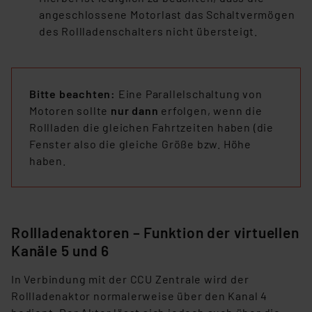
die Verarbeitung Ihrer Daten in den USA gemäß Art. 49
angeschlossene Motorlast das Schaltvermögen
(1) lit. a DSGVO. Nähere Infos zu diesen Drittanbietern
des Rollladenschalters nicht übersteigt.
und zu der jeweiligen Datenübermittlung erhalten Sie in
der Datenschutzerklärung. Für die USA besteht kein
Angemessenheitsbeschluss der EU. Dies bedeutet,
dass die USA als Land mit unzureichendem
Bitte beachten:
Eine Parallelschaltung von
Datenschutz nach EU-Standards eingestuft wird. So
Motoren sollte
nur dann
erfolgen, wenn die
besteht etwa das Risiko, dass US-Behörden
Rollladen die gleichen Fahrtzeiten haben (die
personenbezogene Daten in
Fenster also die gleiche Größe bzw. Höhe
Überwachungsprogrammen verarbeiten, ohne dass
haben.
hiergegen Klagemöglichkeiten für Europäer bestehen.
Unsere Kooperation mit diesen Dienstleistern stützt
sich auf die Standarddatenschutzklauseln der
Europäischen Kommission sowie einer eigenen
Rollladenaktoren – Funktion der virtuellen
Beurteilung der mit der Datenübermittlung,
Kanäle 5 und 6
insbesondere der Art der übermittelten Daten,
verbundenen Risiken.“
In Verbindung mit der CCU Zentrale wird der
Rollladenaktor normalerweise über den Kanal 4
Impressum
|
Datenschutzerklärung