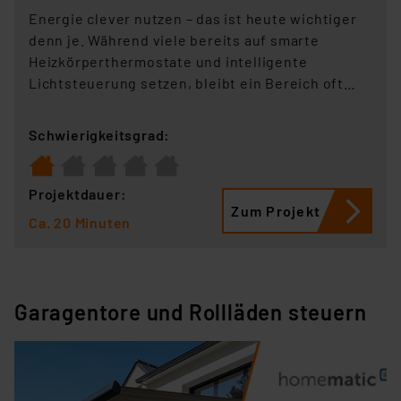
Energie clever nutzen – das ist heute wichtiger
denn je. Während viele bereits auf smarte
Heizkörperthermostate und intelligente
Lichtsteuerung setzen, bleibt ein Bereich oft
noch analog: der Gaszähler. Doch auch hier lässt
sich mit der richtigen Technik ganz einfach der
Schwierigkeitsgrad:
Gaszähler ins Smart Home integrieren. Mit der
Homematic IP Energiesensor-Schnittstelle wird
selbst der klassische Gaszähler Teil Ihres Smart
Projektdauer:
Zum Projekt
Homes – für mehr Transparenz, Kontrolle und
Ca. 20 Minuten
Effizienz beim Energieverbrauch.
Garagentore und Rollläden steuern