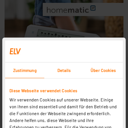
Zustimmung
Details
Über Cookies
Komfortable, hocheffiziente Fußbodenheizung
Diese Webseite verwendet Cookies
mit Homematic IP
Wir verwenden Cookies auf unserer Webseite. Einige
Wir zeigen Ihnen Schritt für Schritt, wie Sie Ihre
von ihnen sind essentiell und damit für den Betrieb und
Homematic IP Fußboden-Heizungssteuerung mit
die Funktionen der Webseite zwingend erforderlich.
Stetigregelung ganz einfach in Betrieb nehmen.
Andere helfen uns, diese Webseite und ihre
Erfahrungen zu verbessern. Für die Verwendung von