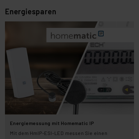
(1) lit. a DSGVO. Nähere Infos zu diesen Drittanbietern
Energiesparen
und zu der jeweiligen Datenübermittlung erhalten Sie in
der Datenschutzerklärung. Für die USA besteht kein
Angemessenheitsbeschluss der EU. Dies bedeutet,
dass die USA als Land mit unzureichendem
Datenschutz nach EU-Standards eingestuft wird. So
besteht etwa das Risiko, dass US-Behörden
personenbezogene Daten in
Überwachungsprogrammen verarbeiten, ohne dass
hiergegen Klagemöglichkeiten für Europäer bestehen.
Unsere Kooperation mit diesen Dienstleistern stützt
sich auf die Standarddatenschutzklauseln der
Europäischen Kommission sowie einer eigenen
Beurteilung der mit der Datenübermittlung,
insbesondere der Art der übermittelten Daten,
verbundenen Risiken.“
Energiemessung mit Homematic IP
Impressum
|
Datenschutzerklärung
Mit dem HmIP-ESI-LED messen Sie einen