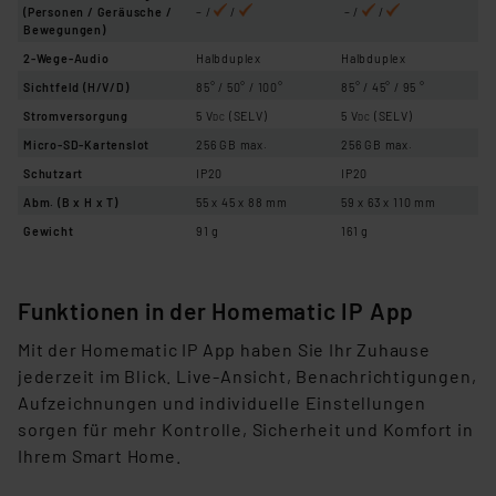
(Personen / Geräusche /
– /
/
– /
/
Bewegungen)
2-Wege-Audio
Halbduplex
Halbduplex
Sichtfeld (H/V/D)
85° / 50° / 100°
85° / 45° / 95 °
Stromversorgung
5 V
(SELV)
5 V
(SELV)
DC
DC
Micro-SD-Kartenslot
256 GB max.
256 GB max.
Schutzart
IP20
IP20
Abm. (B x H x T)
55 x 45 x 88 mm
59 x 63 x 110 mm
Gewicht
91 g
161 g
Funktionen in der Homematic IP App
Mit der Homematic IP App haben Sie Ihr Zuhause
jederzeit im Blick. Live-Ansicht, Benachrichtigungen,
Aufzeichnungen und individuelle
Einstellungen
sorgen für mehr Kontrolle, Sicherheit und Komfort in
Ihrem Smart Home.