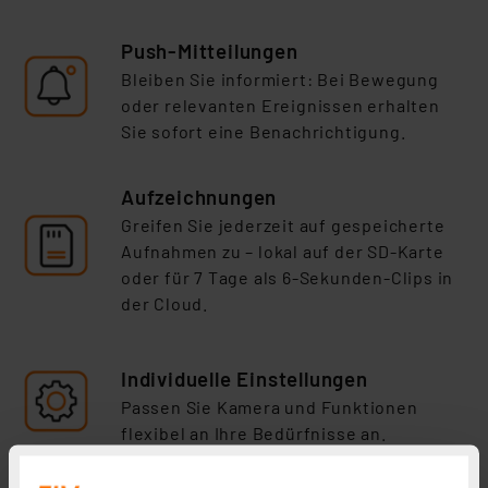
Push-Mitteilungen
Bleiben Sie informiert: Bei Bewegung
oder relevanten Ereignissen erhalten
Sie
sofort eine Benachrichtigung.
Aufzeichnungen
Greifen Sie jederzeit auf gespeicherte
Aufnahmen zu – lokal auf der SD-Karte
oder für 7 Tage als 6-Sekunden-Clips in
der Cloud.
Individuelle Einstellungen
Passen Sie Kamera und Funktionen
flexibel an Ihre
Bedürfnisse an.