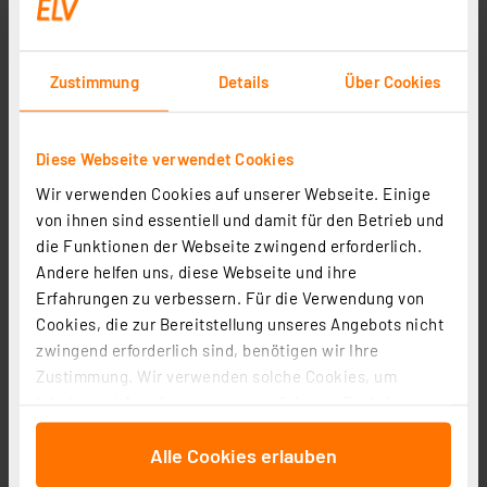
Sicherheit, die mitwächst: Neue Features
für Ihre Kameras
Zustimmung
Details
Über Cookies
Homematic IP entwickelt ihr Kamerasystem
kontinuierlich weiter, um noch mehr Komfort,
Diese Webseite verwendet Cookies
Flexibilität und volle Kontrolle zu bieten. Durch
Wir verwenden Cookies auf unserer Webseite. Einige
regelmäßige, App-Updates werden Schritt für Schritt
von ihnen sind essentiell und damit für den Betrieb und
neue Funktionen für Ihre Sicherheitskameras und die
die Funktionen der Webseite zwingend erforderlich.
Video-Türklingel freigeschaltet – ohne zusätzliche
Andere helfen uns, diese Webseite und ihre
Kosten.
Erfahrungen zu verbessern. Für die Verwendung von
Cookies, die zur Bereitstellung unseres Angebots nicht
zwingend erforderlich sind, benötigen wir Ihre
Neue Features ab Q4/2026
Zustimmung. Wir verwenden solche Cookies, um
Inhalte und Anzeigen zu personalisieren, Funktionen
für soziale Medien anbieten zu können und die Zugriffe
Alarmbereiche individuell festlegen
Alle Cookies erlauben
auf unsere Website zu analysieren. Außerdem geben
wir Informationen zu Ihrer Verwendung unserer Website