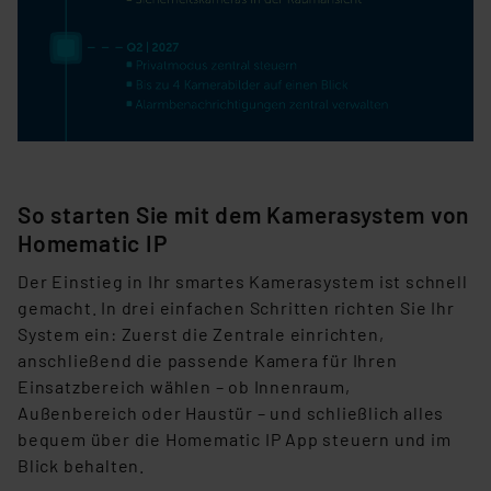
personenbezogene Daten in
Überwachungsprogrammen verarbeiten, ohne dass
hiergegen Klagemöglichkeiten für Europäer bestehen.
Unsere Kooperation mit diesen Dienstleistern stützt
sich auf die Standarddatenschutzklauseln der
Europäischen Kommission sowie einer eigenen
Beurteilung der mit der Datenübermittlung,
insbesondere der Art der übermittelten Daten,
So starten Sie mit dem Kamerasystem von
verbundenen Risiken.“
Homematic IP
Impressum
|
Datenschutzerklärung
Der Einstieg in Ihr smartes Kamerasystem ist schnell
gemacht. In drei einfachen Schritten richten Sie Ihr
System ein: Zuerst die Zentrale
einrichten,
anschließend die passende Kamera für Ihren
Einsatzbereich wählen – ob Innenraum,
Außenbereich oder Haustür – und schließlich
alles
bequem über die Homematic IP App steuern und im
Blick behalten.