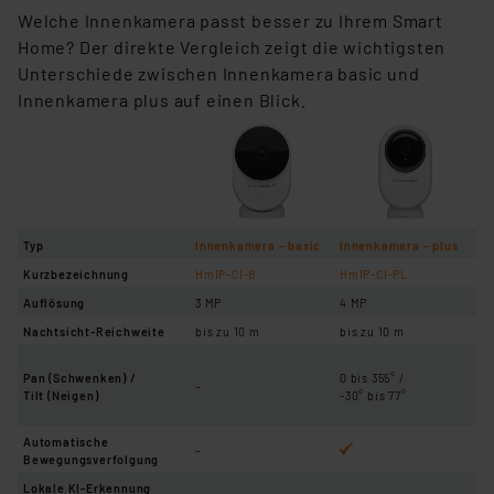
Welche Innenkamera passt besser zu Ihrem Smart
Home? Der direkte Vergleich zeigt die wichtigsten
Unterschiede zwischen Innenkamera
basic und
Innenkamera plus auf einen Blick.
Typ
Innenkamera – basic
Innenkamera – plus
Kurzbezeichnung
HmIP-CI-B
HmIP-CI-PL
Auflösung
3 MP
4 MP
Nachtsicht-Reichweite
bis zu 10 m
bis zu 10 m
Pan (Schwenken) /
0 bis 355° /
–
Tilt (Neigen)
-30° bis 77°
Automatische
–
Bewegungsverfolgung
Lokale KI-Erkennung