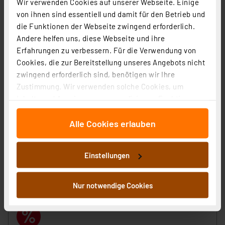
Wir verwenden Cookies auf unserer Webseite. Einige
von ihnen sind essentiell und damit für den Betrieb und
die Funktionen der Webseite zwingend erforderlich.
Andere helfen uns, diese Webseite und ihre
Erfahrungen zu verbessern. Für die Verwendung von
Cookies, die zur Bereitstellung unseres Angebots nicht
Die Bold 24V-Garten LED Dekokugel, Ø 40cm, DC24V,
zwingend erforderlich sind, benötigen wir Ihre
6.5W, 3000K
Zustimmung. Wir verwenden solche Cookies, um
Inhalte und Anzeigen zu personalisieren, Funktionen
Artikel-Nr. 258511
für soziale Medien anbieten zu können und die Zugriffe
97.61 CHF
Alle Cookies erlauben
auf unsere Website zu analysieren. Außerdem geben
zzgl. MwSt.
wir Informationen zu Ihrer Verwendung unserer Website
Produktdatenblatt
Informationen zu Versandkosten
an unsere Partner für soziale Medien, Werbung und
Einstellungen
Analysen weiter. Unsere Partner führen diese
Informationen möglicherweise mit weiteren Daten
zusammen, die Sie ihnen bereitgestellt haben oder die
Nur notwendige Cookies
sie im Rahmen Ihrer Nutzung der Dienste gesammelt
haben. Indem Sie auf „Alle akzeptieren“ klicken,
stimmen Sie sowohl dem Speichern und Abrufen von