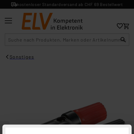
kostenloser Standardversand ab CHF 69 Bestellwert
Suche
Sonstiges