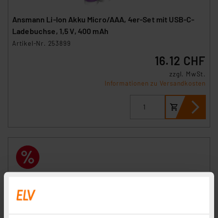
Ansmann Li-Ion Akku Micro/AAA, 4er-Set mit USB-C-
Ladebuchse, 1,5 V, 400 mAh
Artikel-Nr. 253899
16.12 CHF
zzgl. MwSt.
Informationen zu Versandkosten