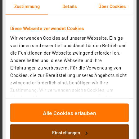
Zustimmung
Details
Über Cookies
Ansmann Li-Ion Akku 9 V E-Block mit USB-C-
Diese Webseite verwendet Cookies
Ladebuchse, 9 V, 340 mAh
Wir verwenden Cookies auf unserer Webseite. Einige
Artikel-Nr. 253908
von ihnen sind essentiell und damit für den Betrieb und
1
2
3
4
5
(1)
die Funktionen der Webseite zwingend erforderlich.
Andere helfen uns, diese Webseite und ihre
14.74 CHF
Erfahrungen zu verbessern. Für die Verwendung von
zzgl. MwSt.
Cookies, die zur Bereitstellung unseres Angebots nicht
Informationen zu Versandkosten
zwingend erforderlich sind, benötigen wir Ihre
Zustimmung. Wir verwenden solche Cookies, um
Inhalte und Anzeigen zu personalisieren, Funktionen
für soziale Medien anbieten zu können und die Zugriffe
Alle Cookies erlauben
auf unsere Website zu analysieren. Außerdem geben
wir Informationen zu Ihrer Verwendung unserer Website
Duracell Plus Alkaline-Batterie D/Mono/LR20, 1,5V, 2er-
an unsere Partner für soziale Medien, Werbung und
Pack
Einstellungen
Analysen weiter. Unsere Partner führen diese
Artikel-Nr. 252393