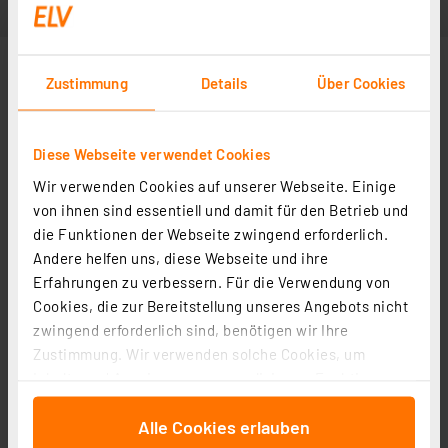
Zustimmung
Details
Über Cookies
Diese Webseite verwendet Cookies
Wir verwenden Cookies auf unserer Webseite. Einige
von ihnen sind essentiell und damit für den Betrieb und
die Funktionen der Webseite zwingend erforderlich.
Andere helfen uns, diese Webseite und ihre
Weitere Modelle
Erfahrungen zu verbessern. Für die Verwendung von
Cookies, die zur Bereitstellung unseres Angebots nicht
zwingend erforderlich sind, benötigen wir Ihre
Anschlusskabel Bananenstecker auf Bordnetz-Stecker
Zustimmung. Wir verwenden solche Cookies, um
Artikel-Nr. 071429
Inhalte und Anzeigen zu personalisieren, Funktionen
2.64 CHF
für soziale Medien anbieten zu können und die Zugriffe
Alle Cookies erlauben
auf unsere Website zu analysieren. Außerdem geben
zzgl. MwSt.
Informationen zu Versandkosten