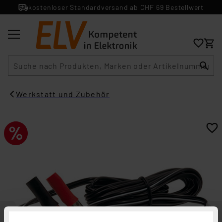
kostenloser Standardversand ab CHF 69 Bestellwert
Suche
Werkstatt und Zubehör