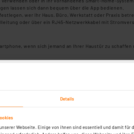
it verwenden oder in Ihr vorhandenes Smart-Home-System 
gen lassen sich dann bequem über die App bedienen.
stlegen, wer Ihr Haus, Büro, Werkstatt oder Praxis betre
gelleitung oder über ein RJ45-Netzwerkkabel mit Stromver
martphone, wenn sich jemand an Ihrer Haustür zu schaffen
ungsbereich
mfortabel per App in 1-m-Schritten ein – bis zu 10 m Rei
Details
n verfügt über einen eingebauten RFID-Leser. Familienan
ID-Lesebereich auf 3 cm beschränkt. Alternativ kann das 
ookies
nserer Webseite. Einige von ihnen sind essentiell und damit für d
öffnen Sie Ihre Tür beim Heimkommen automatisch.