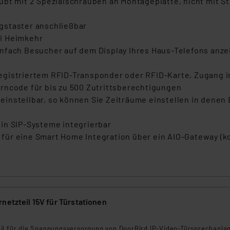
ubt mit 2 Spezialschrauben an Montageplatte, nicht mit
ngemessenheitsbeschluss der EU. Dies bedeutet, dass die USA al
rds eingestuft wird. So besteht etwa das Risiko, dass US-Beh
gstaster anschließbar
ammen verarbeiten, ohne dass hiergegen Klagemöglichkeiten fü
i Heimkehr
en Dienstleistern stützt sich auf die Standarddatenschutzklause
nfach Besucher auf dem Display Ihres Haus-Telefons anze
nen Beurteilung der mit der Datenübermittlung, insbesondere der
.“
egistriertem RFID-Transponder oder RFID-Karte, Zugang i
rncode für bis zu 500 Zutrittsberechtigungen
klärung
pp einstellbar, so können Sie Zeiträume einstellen in dene
in SIP-Systeme integrierbar
ür eine Smart Home Integration über ein AIO-Gateway (ko
netzteil 15V für Türstationen
8
il für die Spannungsversorgung von DoorBird IP-Video-Türsprechanla