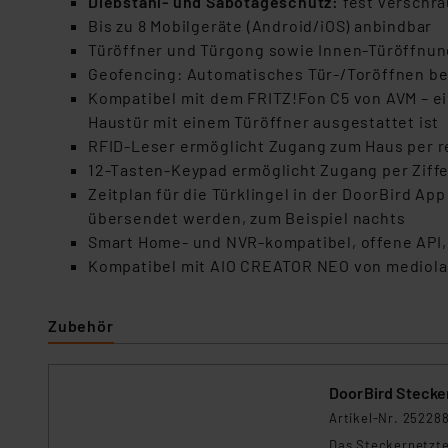
Diebstahl- und Sabotageschutz:
fest verschra
Für die USA besteht kein A
Bis zu 8 Mobilgeräte (Android/iOS) anbindbar
Datenschutz nach EU-Standa
Türöffner und Türgong sowie Innen-Türöffnun
Daten in Überwachungsprogr
Geofencing: Automatisches Tür-/Toröffnen be
Unsere Kooperation mit dies
Kompatibel mit dem FRITZ!Fon C5 von AVM – ei
Kommission sowie einer eige
Haustür mit einem Türöffner ausgestattet ist
Daten, verbundenen Risiken
RFID-Leser ermöglicht Zugang zum Haus per r
12-Tasten-Keypad ermöglicht Zugang per Ziffe
Impressum
|
Datenschutzer
Zeitplan für die Türklingel in der DoorBird A
übersendet werden, zum Beispiel nachts
Smart Home- und NVR-kompatibel, offene API, 
Kompatibel mit AIO CREATOR NEO von mediola f
Zubehör
DoorBird Stecker
Artikel-Nr. 25228
Das Steckernetzte