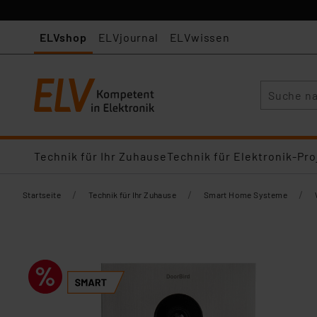
ELVshop
ELVjournal
ELVwissen
Suche
Technik für Ihr Zuhause
Technik für Elektronik-Pro
/
/
/
Startseite
Technik für Ihr Zuhause
Smart Home Systeme