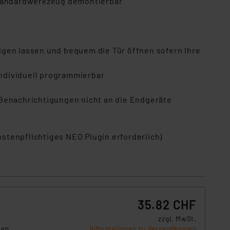
 Standardwerkzeug demontierbar
s Land mit unzureichendem
örden personenbezogene
r Europäer bestehen.
ln der Europäischen
igen lassen und bequem die Tür öffnen sofern Ihre
 Art der übermittelten
ndividuell programmierbar
n Benachrichtigungen nicht an die Endgeräte
stenpflichtiges NEO Plugin erforderlich)
35.82 CHF
zzgl. MwSt.
gen
Informationen zu Versandkosten