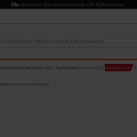
kostenloser Standardversand ab CHF 69 Bestellwert
jekte
Produktideen für Techniker
Neuheiten
Angebote
S
Weitere Smart Home Produkte