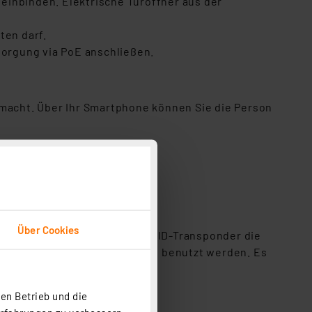
einbinden. Elektrische Türöffner aus der
ten darf.
sorgung via PoE anschließen.
 macht. Über Ihr Smartphone können Sie die Person
chweite sind möglich.
Über Cookies
gehörige können mit einem RFID-Transponder die
integrierte Keypad zum Öffnen benutzt werden. Es
en Betrieb und die