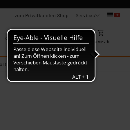
Services
zum Privatkunden Shop
Karriere
Mein ELV
Merkzettel
Warenkorb
ortiments-Deals