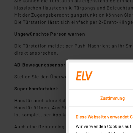
Sie können die Türstation als eigenständige Einhe
klassischen Haustechnik, Türgongs und Beleuchtun
Mit der Zugangsberechtigungsfunktion können Sie fe
Die Türstation lässt sich einfach per 2-Draht-Klin
Ungewünschte Person warnen
Die Türstation meldet per Push-Nachricht an Ihr S
direkt ansprechen.
4D-Bewegungssensor mit einstellbarem Überwach
Stellen Sie den Überwachungsbereich des Sensors ko
Super komfortabel:
Zustimmung
Haustür auch ohne Schlüssel öffnen: Die Türstatio
Haustür öffnen. Aus Sicherheitsgründen ist der RF
ist komplett per App konfigurierbar.
Diese Webseite verwendet C
Wir verwenden Cookies auf u
Auch eine Geofencing-Funktion ist verfügbar – so 