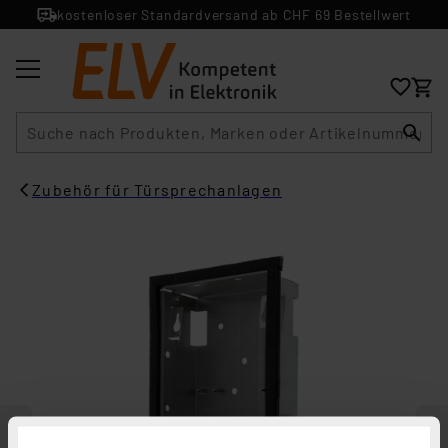
kostenloser Standardversand ab CHF 69 Bestellwert
Suche
Zubehör für Türsprechanlagen