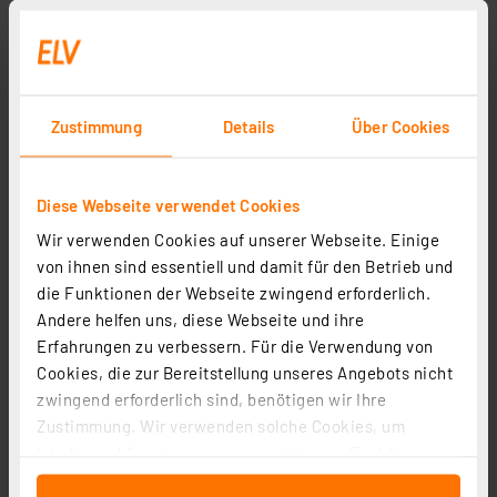
Knipex Electronic Super Knips Elektronik-
Seitenschneider 78 13 125 mit Drahtklemme
Artikel-Nr. 081712
Zustimmung
Details
Über Cookies
1
2
3
4
5
(1)
19.66 CHF
Diese Webseite verwendet Cookies
zzgl. MwSt.
Wir verwenden Cookies auf unserer Webseite. Einige
Informationen zu Versandkosten
von ihnen sind essentiell und damit für den Betrieb und
die Funktionen der Webseite zwingend erforderlich.
Andere helfen uns, diese Webseite und ihre
Erfahrungen zu verbessern. Für die Verwendung von
Cookies, die zur Bereitstellung unseres Angebots nicht
zwingend erforderlich sind, benötigen wir Ihre
Zustimmung. Wir verwenden solche Cookies, um
Inhalte und Anzeigen zu personalisieren, Funktionen
für soziale Medien anbieten zu können und die Zugriffe