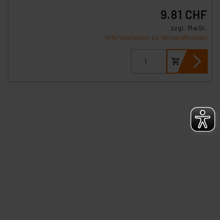
Link „Cookie Einstellungen“ anpassen oder widerrufen.
9.81 CHF
Die Rechtmäßigkeit der Speicherung, Abrufung und
zzgl. MwSt.
Weiterverarbeitung dieser Daten zur Auswertung und
Informationen zu Versandkosten
Analyse bis zum Zeitpunkt des Widerrufs bleibt hiervon
unberührt. Ihre Browser-Einstellungen können dazu
führen, dass die Einstellungen nicht längerfristig
gespeichert werden und dieses Banner erneut
angezeigt wird.
„Einige Drittanbieter verarbeiten personenbezogene
Daten in den USA. Ihre Einwilligung zur Einbindung von
Cookies dieser Drittanbieter umfasst daher ggf. auch
die Verarbeitung Ihrer Daten in den USA gemäß Art. 49
(1) lit. a DSGVO. Nähere Infos zu diesen Drittanbietern
und zu der jeweiligen Datenübermittlung erhalten Sie in
der Datenschutzerklärung. Für die USA besteht kein
Angemessenheitsbeschluss der EU. Dies bedeutet,
dass die USA als Land mit unzureichendem
Datenschutz nach EU-Standards eingestuft wird. So