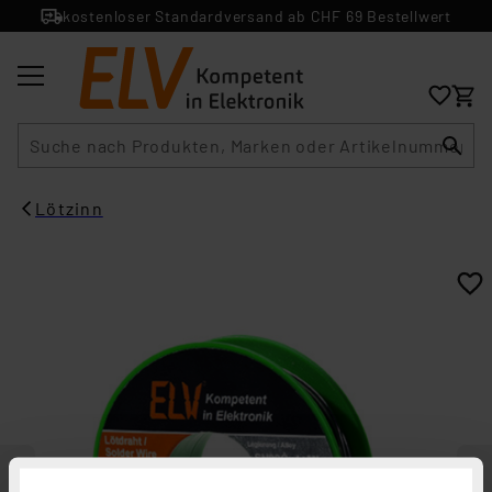
kostenloser Standardversand ab CHF 69 Bestellwert
Suche
Lötzinn