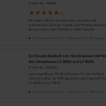
ngemessenheitsbeschluss der EU. Dies bedeutet, dass die USA al
Artikel-Nr. 107680
rds eingestuft wird. So besteht etwa das Risiko, dass US-Beh
1
2
3
4
5
(3)
ammen verarbeiten, ohne dass hiergegen Klagemöglichkeiten fü
en Dienstleistern stützt sich auf die Standarddatenschutzklause
No-Clean-Lötzinn ermöglichen schnelles und
nen Beurteilung der mit der Datenübermittlung, insbesondere der
schonendes Löten auf Kupfer und Messing sowie a
vorverzinnten Oberflächen in hoher Qualität.
.“
sofort versandfertig - Lieferzeit: 3-4 Werktage²
klärung
ELV Ersatz-Heißluft-Löt-/Entlötkolben HAP80
die Lötstationen LF-8800 und LF-853D
Artikel-Nr. 094523
Leistungsfähiger 80-W-Lötkolben für das Heißluft-
Löten/Entlöten an SMD-Bauteilen als Ersatzteil für
LF-8800 und LF-853D.
sofort versandfertig - Lieferzeit: 3-4 Werktage²