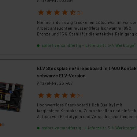
Artikel-Nr. 032884
1
2
3
4
5
(2)
Nie mehr den ewig trockenen Lötschwamm vor der
Arbeit anfeuchten müssen!Metallschwamm (85%
Bronze und 15% Stahl) für die effektive Reinigung 
Lötspitze während des Betriebs. Reinigt, ohne die
sofort versandfertig - Lieferzeit: 3-4 Werktage²
Lötspitze auszukühlen.
ELV Steckplatine/Breadboard mit 400 Kontak
schwarze ELV-Version
Artikel-Nr. 251467
1
2
3
4
5
(2)
Hochwertiges Steckboard (High Quality) mit
langlebigen Kontakten. Zum schnellen und einfach
Aufbau von Prototypen und Versuchsschaltungen 
Löten. Steckboard/Breadboard in Schwarz.
sofort versandfertig - Lieferzeit: 3-4 Werktage²