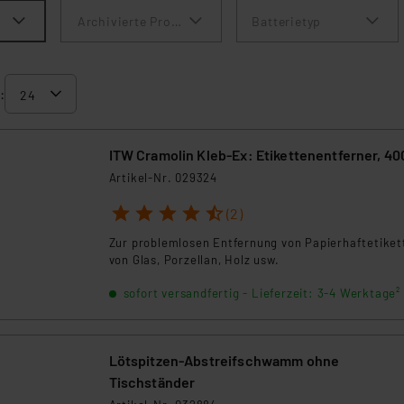
Archivierte Produkte anzeigen
Batterietyp
:
ITW Cramolin Kleb-Ex: Etikettenentferner, 40
Artikel-Nr. 029324
1
2
3
4
5
(2)
Zur problemlosen Entfernung von Papierhaftetiket
von Glas, Porzellan, Holz usw.
sofort versandfertig - Lieferzeit: 3-4 Werktage²
Lötspitzen-Abstreifschwamm ohne
Tischständer