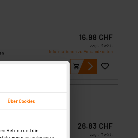
t
16.98 CHF
zzgl. MwSt.
Informationen zu Versandkosten
en
et
efe
Über Cookies
26.83 CHF
en Betrieb und die
nd
zzgl. MwSt.
Erfahrungen zu verbessern.