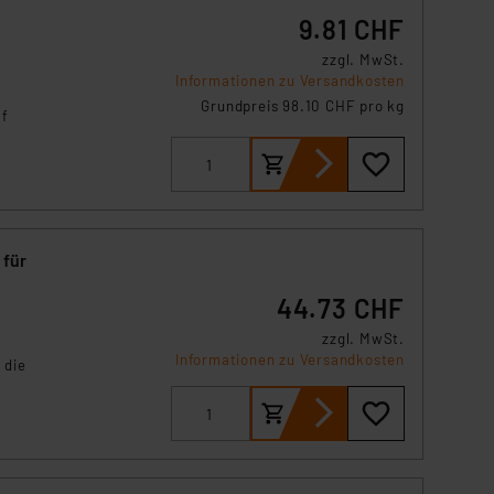
s Land mit unzureichendem
9.81 CHF
örden personenbezogene
r Europäer bestehen.
zzgl. MwSt.
Informationen zu Versandkosten
ln der Europäischen
Grundpreis 98.10 CHF pro kg
 Art der übermittelten
uf
 für
44.73 CHF
zzgl. MwSt.
Informationen zu Versandkosten
 die