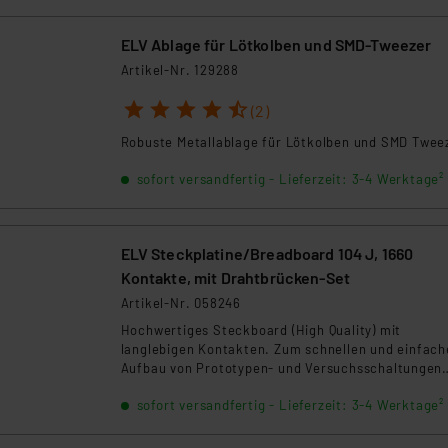
ELV Ablage für Lötkolben und SMD-Tweezer
Artikel-Nr. 129288
1
2
3
4
5
(2)
Robuste Metallablage für Lötkolben und SMD Twee
sofort versandfertig - Lieferzeit: 3-4 Werktage²
ELV Steckplatine/Breadboard 104 J, 1660
Kontakte, mit Drahtbrücken-Set
Artikel-Nr. 058246
Hochwertiges Steckboard (High Quality) mit
langlebigen Kontakten. Zum schnellen und einfach
Aufbau von Prototypen- und Versuchsschaltungen
ohne Löten. Inkl. 70-teiligem Drahtbrücken-Set
sofort versandfertig - Lieferzeit: 3-4 Werktage²