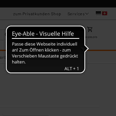
Services
zum Privatkunden Shop
Karriere
Mein ELV
Merkzettel
Warenkorb
ortiments-Deals