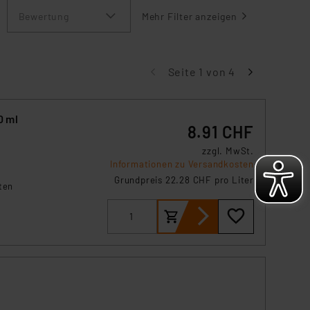
Bewertung
Mehr Filter anzeigen
Seite 1 von 4
0 ml
8.91 CHF
zzgl. MwSt.
Informationen zu Versandkosten
Grundpreis 22.28 CHF pro Liter
ten