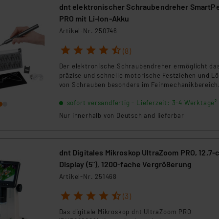
dnt elektronischer Schraubendreher SmartP
PRO mit Li-Ion-Akku
Artikel-Nr. 250746
1
2
3
4
5
(8)
Der elektronische Schraubendreher ermöglicht da
präzise und schnelle motorische Festziehen und L
von Schrauben besonders im Feinmechanikbereich
sofort versandfertig - Lieferzeit: 3-4 Werktage²
Nur innerhalb von Deutschland lieferbar
dnt Digitales Mikroskop UltraZoom PRO, 12,7-
Display (5"), 1200-fache Vergrößerung
Artikel-Nr. 251468
1
2
3
4
5
(3)
Das digitale Mikroskop dnt UltraZoom PRO