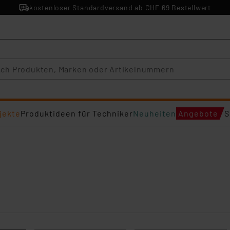
kostenloser Standardversand ab CHF 69 Bestellwert
jekte
Produktideen für Techniker
Neuheiten
Angebote
S