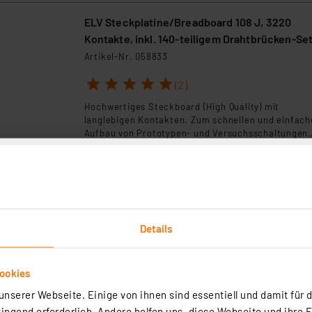
ELV Steckplatine/Breadboard 108 J, 3220
Kontakte, inkl. 140-teiligem Drahtbrücken-Se
Artikel-Nr. 058833
1
2
3
4
5
(2)
Hochwertiges Steckboard (High Quality) mit
langlebigen Kontakten. Zum schnellen und einfach
Aufbau von Prototypen- und Versuchsschaltungen
ohne Löten. Inklusive 140-teiligem Drahtbrücken-S
sofort versandfertig - Lieferzeit: 3-4 Werktage²
ELV Ortungsgerät OG-80, bis zu 80mm Suchti
(Metallträger)
Details
Artikel-Nr. 121213
1
2
3
4
5
ookies
(14)
nserer Webseite. Einige von ihnen sind essentiell und damit für d
Bevor man bei Renovierung oder Umbau in eine Wa
bohrt, sollte man sich vergewissern, ob darin
ngend erforderlich. Andere helfen uns, diese Webseite und ihre 