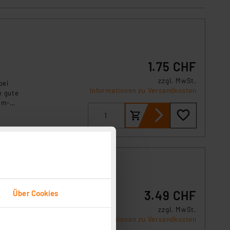
1.75 CHF
zzgl. MwSt.
bei
Informationen zu Versandkosten
e gute
um-
eräten.
3.49 CHF
Über Cookies
zzgl. MwSt.
bei
Informationen zu Versandkosten
e gute