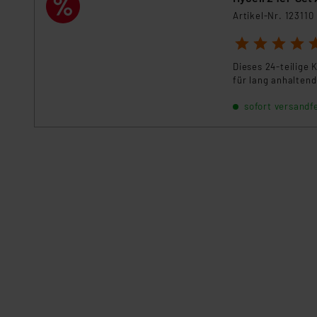
Artikel-Nr. 123110
1
2
3
4
5
Dieses 24-teilige 
für lang anhalten
sofort versandfe