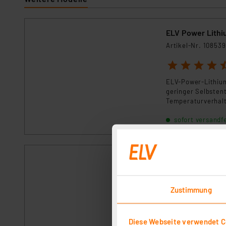
ELV Power Lithi
Artikel-Nr. 108539
1
2
3
4
5
ELV-Power-Lithium
geringer Selbsten
Temperaturverhalte
Batterien ihren E
sofort versandfe
ELV Power Lithi
Artikel-Nr. 115294
Zustimmung
1
2
3
4
5
ELV-Power-Lithium
geringer Selbsten
Diese Webseite verwendet C