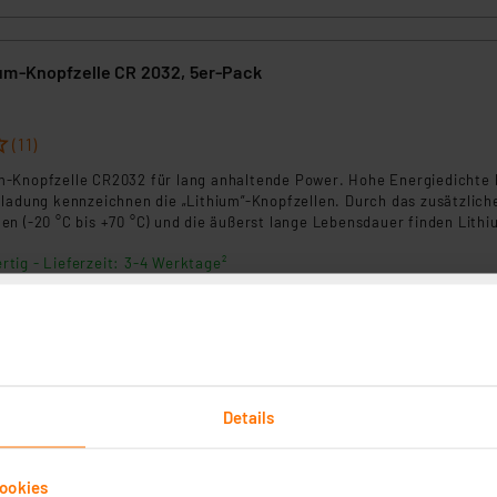
um-Knopfzelle CR 2032, 5er-Pack
(11)
-Knopfzelle CR2032 für lang anhaltende Power. Hohe Energiedichte 
tladung kennzeichnen die „Lithium”-Knopfzellen. Durch das zusätzlich
n (-20 °C bis +70 °C) und die äußerst lange Lebensdauer finden Lithi
insatz in Datenbanken, Taschenrechnern, Translatern, Film- und Fotog
rtig - Lieferzeit: 3-4 Werktage²
um-Knopfzelle CR 2032, 10er-Pack
Details
(13)
-Knopfzelle CR2032 für lang anhaltende Power. Hohe Energiedichte 
tladung kennzeichnen die „Lithium”-Knopfzellen. Durch das zusätzlich
ookies