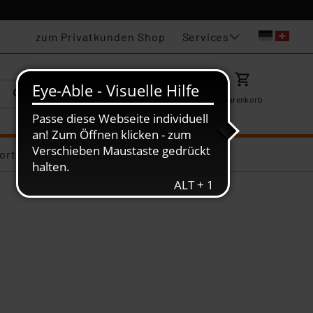
Services
zum Privatkunden Shop
Karriere
Mein ELV
Merkzettel
Warenkorb
ortiments-Deals