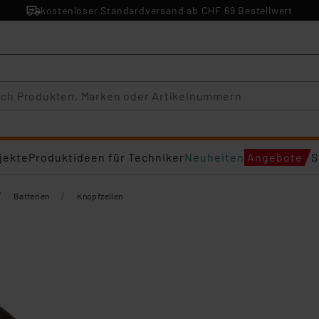
kostenloser Standardversand ab CHF 69 Bestellwert
jekte
Produktideen für Techniker
Neuheiten
Angebote
S
/
/
Batterien
Knopfzellen