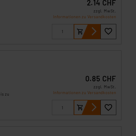
2.14 CHF
. 49 (1) lit. a DSGVO.
n der Datenschutzerklärung.
zzgl. MwSt.
s Land mit unzureichendem
Informationen zu Versandkosten
örden personenbezogene
r Europäer bestehen.
ln der Europäischen
 Art der übermittelten
0.85 CHF
zzgl. MwSt.
Informationen zu Versandkosten
is zu