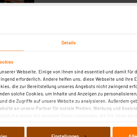
Details
ookies
nserer Webseite. Einige von ihnen sind essentiell und damit für d
ungsschaltungen mit dem Prototypenadapter-Professiona
ngend erforderlich. Andere helfen uns, diese Webseite und ihre 
toren Projekte für Elektronikeinsteiger
ies, die zur Bereitstellung unseres Angebots nicht zwingend erfo
den solche Cookies, um Inhalte und Anzeigen zu personalisieren,
nd die Zugriffe auf unsere Website zu analysieren. Außerdem ge
Einsteiger - Dateneingabe und Interaktion mit Eingabeger
bsite an unsere Partner für soziale Medien, Werbung und Analyse
e Sprache der Energieverbraucher und -erzeuger
möglicherweise mit weiteren Daten zusammen, die Sie ihnen berei
eln mit Homematic IP
 Dienste gesammelt haben. Indem Sie auf „Alle akzeptieren“ kli
von Informationen auf Ihrem gerät (§25 Abs.1 TTDSG) sowie der 
All
kies
Einstellungen