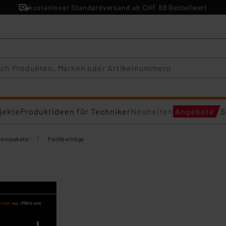
kostenloser Standardversand ab CHF 69 Bestellwert
jekte
Produktideen für Techniker
Neuheiten
Angebote
S
/
Lernpakete
Fachbeiträge