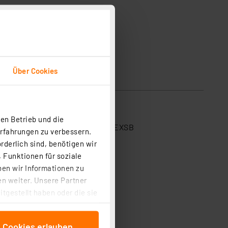
Über Cookies
en Betrieb und die
l-Experimentierset PAD-PRO-EXSB
Erfahrungen zu verbessern.
rderlich sind, benötigen wir
 Funktionen für soziale
ben wir Informationen zu
äten wie Matrix-Tastaturen
n weiter. Unsere Partner
tgestellt haben oder die sie
cken, stimmen Sie sowohl
anschließenden
e Cookies erlauben