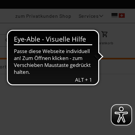
Services
zum Privatkunden Shop
Karriere
Mein ELV
Merkzettel
Warenkorb
ortiments-Deals