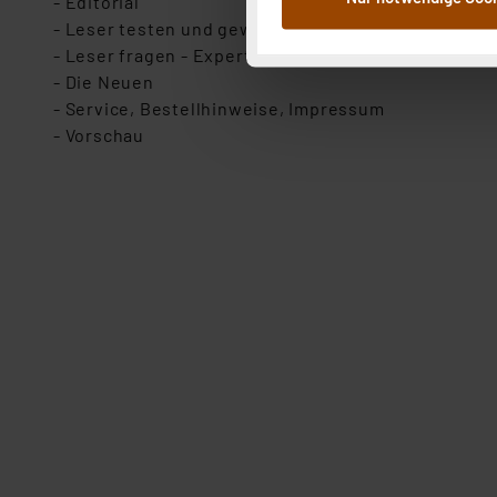
- Editorial
Weiterverarbeitung für die 
- Leser testen und gewinnen
Abs.1a DSG-VO) zu. Eine deta
- Leser fragen - Experten antworten
Button „Ablehnen oder Einst
- Die Neuen
ganz oder teilweise zustimm
- Service, Bestellhinweise, Impressum
anpassen oder widerrufen. 
- Vorschau
Auswertung und Analyse bis 
dazu führen, dass die Einst
„Einige Drittanbieter verar
dieser Drittanbieter umfasst
Nähere Infos zu diesen Drit
Für die USA besteht kein A
Datenschutz nach EU-Standa
Daten in Überwachungsprogr
Unsere Kooperation mit dies
Kommission sowie einer eige
Daten, verbundenen Risiken
Impressum
|
Datenschutzer