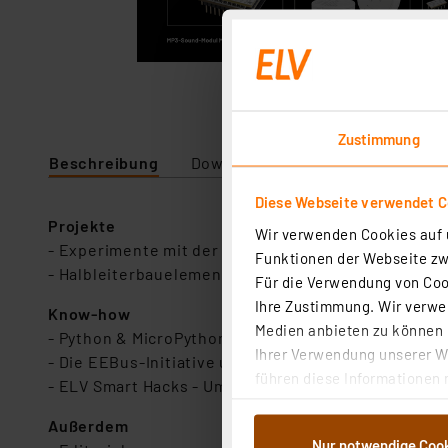
Zustimmung
Beschreibung
Downloads
Diese Webseite verwendet C
Projekte
Wir verwenden Cookies auf u
- Experimente mit der Fotodiode BPW34 - Anwend
Funktionen der Webseite zwi
- Halbleiterbauelemente mit vier Schichten: Thyris
Für die Verwendung von Cook
Ihre Zustimmung. Wir verwen
Know-how
Medien anbieten zu können u
- Python & MicroPython: Programmieren lernen für 
Ihrer Verwendung unserer We
- Die EEBus-Initiative und Paragraf 14a EnWG - Di
führen diese Informationen 
- ELV Smart Hacks - Umrüsten herkömmlicher Kling
im Rahmen Ihrer Nutzung der
Außerdem
dem Speichern und Abrufen 
Nur notwendige Coo