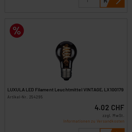
Überwachungsprogrammen verarbeiten, ohne dass
hiergegen Klagemöglichkeiten für Europäer bestehen.
Unsere Kooperation mit diesen Dienstleistern stützt
sich auf die Standarddatenschutzklauseln der
Europäischen Kommission sowie einer eigenen
Beurteilung der mit der Datenübermittlung,
insbesondere der Art der übermittelten Daten,
verbundenen Risiken.“
Impressum
|
Datenschutzerklärung
LUXULA LED Filament Leuchtmittel VINTAGE, LX100179
Artikel-Nr. 254295
4.02 CHF
zzgl. MwSt.
Informationen zu Versandkosten