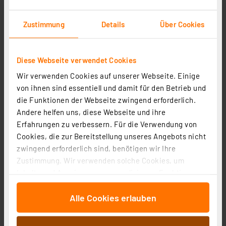
Zustimmung
Details
Über Cookies
Diese Webseite verwendet Cookies
Wir verwenden Cookies auf unserer Webseite. Einige
von ihnen sind essentiell und damit für den Betrieb und
die Funktionen der Webseite zwingend erforderlich.
Andere helfen uns, diese Webseite und ihre
Erfahrungen zu verbessern. Für die Verwendung von
Cookies, die zur Bereitstellung unseres Angebots nicht
zwingend erforderlich sind, benötigen wir Ihre
Zustimmung. Wir verwenden solche Cookies, um
ENOVALITE LED Filament Leuchtmittel, TUBE MESH,
Inhalte und Anzeigen zu personalisieren, Funktionen
Smoke, E27, 3.5W, 120lm, 1800K, dimmbar
für soziale Medien anbieten zu können und die Zugriffe
Artikel-Nr. 254284
Alle Cookies erlauben
auf unsere Website zu analysieren. Außerdem geben
13.43 CHF
wir Informationen zu Ihrer Verwendung unserer Website
zzgl. MwSt.
an unsere Partner für soziale Medien, Werbung und