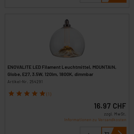
Analyse bis zum Zeitpunkt des Widerrufs bleibt hiervon
unberührt. Ihre Browser-Einstellungen können dazu
führen, dass die Einstellungen nicht längerfristig
gespeichert werden und dieses Banner erneut
angezeigt wird.
„Einige Drittanbieter verarbeiten personenbezogene
Daten in den USA. Ihre Einwilligung zur Einbindung von
Cookies dieser Drittanbieter umfasst daher ggf. auch
ENOVALITE LED Filament Leuchtmittel, MOUNTAIN,
die Verarbeitung Ihrer Daten in den USA gemäß Art. 49
Globe, E27, 3.5W, 120lm, 1800K, dimmbar
(1) lit. a DSGVO. Nähere Infos zu diesen Drittanbietern
Artikel-Nr. 254291
und zu der jeweiligen Datenübermittlung erhalten Sie in
1
2
3
4
5
der Datenschutzerklärung. Für die USA besteht kein
(1)
Angemessenheitsbeschluss der EU. Dies bedeutet,
16.97 CHF
dass die USA als Land mit unzureichendem
Datenschutz nach EU-Standards eingestuft wird. So
zzgl. MwSt.
Informationen zu Versandkosten
besteht etwa das Risiko, dass US-Behörden
personenbezogene Daten in