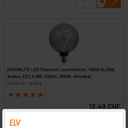
ENOVALITE LED Filament Leuchtmittel, YARN GLOBE,
Amber, E27, 4.9W, 200lm, 1800K, dimmbar
Artikel-Nr. 254283
1
2
3
4
5
(1)
12.49 CHF
zzgl. MwSt.
Informationen zu Versandkosten