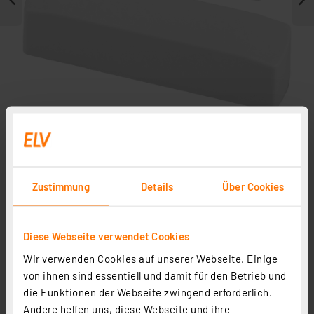
Weitere Modelle
Zustimmung
Details
Über Cookies
Diese Webseite verwendet Cookies
Homematic IP Ersatz-Gehäuse mit Zubehör für HmIP-
WTH-2
Wir verwenden Cookies auf unserer Webseite. Einige
Artikel-Nr. 157223
von ihnen sind essentiell und damit für den Betrieb und
die Funktionen der Webseite zwingend erforderlich.
1
2
3
4
5
(2)
Andere helfen uns, diese Webseite und ihre