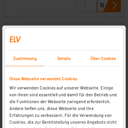
Zustimmung
Details
Über Cookies
Diese Webseite verwendet Cookies
Homematic IP Smart Home Wandtaster – 6-fach, 230 V,
Wir verwenden Cookies auf unserer Webseite. Einige
HmIP-WRC6-230
von ihnen sind essentiell und damit für den Betrieb und
die Funktionen der Webseite zwingend erforderlich.
Artikel-Nr. 162015
Andere helfen uns, diese Webseite und ihre
80.55 CHF
Erfahrungen zu verbessern. Für die Verwendung von
zzgl. MwSt.
Cookies, die zur Bereitstellung unseres Angebots nicht
Informationen zu Versandkosten