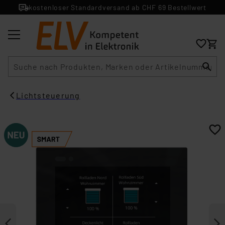
kostenloser Standardversand ab CHF 69 Bestellwert
Suche
Lichtsteuerung