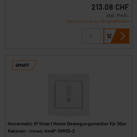
213.08 CHF
der Datenschutzerklärung. Für die USA besteht kein
Angemessenheitsbeschluss der EU. Dies bedeutet,
zzgl. MwSt.
dass die USA als Land mit unzureichendem
Informationen zu Versandkosten
Datenschutz nach EU-Standards eingestuft wird. So
besteht etwa das Risiko, dass US-Behörden
personenbezogene Daten in
Überwachungsprogrammen verarbeiten, ohne dass
hiergegen Klagemöglichkeiten für Europäer bestehen.
Unsere Kooperation mit diesen Dienstleistern stützt
sich auf die Standarddatenschutzklauseln der
Europäischen Kommission sowie einer eigenen
Beurteilung der mit der Datenübermittlung,
insbesondere der Art der übermittelten Daten,
verbundenen Risiken.“
Impressum
|
Datenschutzerklärung
Homematic IP Smart Home Bewegungsmelder für 55er
Rahmen – innen, HmIP-SMI55-2