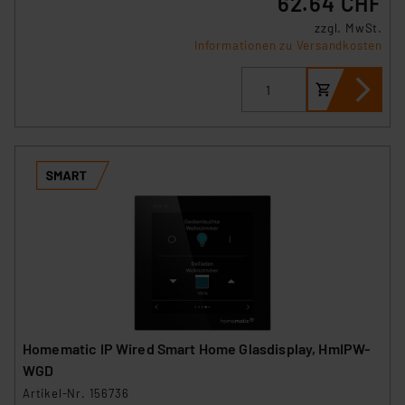
62.64 CHF
den Button „Ablehnen oder Einstellungen“ abrufbar. Sie
zzgl. MwSt.
können die Verwendung nicht notwendiger Cookies
Informationen zu Versandkosten
ablehnen oder ihr ganz oder teilweise zustimmen. Ihre
erteilte Zustimmung können Sie jederzeit unter dem
Link „Cookie Einstellungen“ anpassen oder widerrufen.
Die Rechtmäßigkeit der Speicherung, Abrufung und
Weiterverarbeitung dieser Daten zur Auswertung und
Analyse bis zum Zeitpunkt des Widerrufs bleibt hiervon
unberührt. Ihre Browser-Einstellungen können dazu
führen, dass die Einstellungen nicht längerfristig
gespeichert werden und dieses Banner erneut
angezeigt wird.
„Einige Drittanbieter verarbeiten personenbezogene
Daten in den USA. Ihre Einwilligung zur Einbindung von
Cookies dieser Drittanbieter umfasst daher ggf. auch
Homematic IP Wired Smart Home Glasdisplay, HmIPW-
die Verarbeitung Ihrer Daten in den USA gemäß Art. 49
WGD
(1) lit. a DSGVO. Nähere Infos zu diesen Drittanbietern
Artikel-Nr. 156736
und zu der jeweiligen Datenübermittlung erhalten Sie in