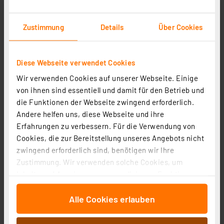
Zustimmung
Details
Über Cookies
Diese Webseite verwendet Cookies
Wir verwenden Cookies auf unserer Webseite. Einige
Homematic IP Smart Home Dimmaktor für
von ihnen sind essentiell und damit für den Betrieb und
Markenschalter – Phasenabschnitt, HmIP-BDT
die Funktionen der Webseite zwingend erforderlich.
Artikel-Nr. 143166
Andere helfen uns, diese Webseite und ihre
1
2
3
4
5
Erfahrungen zu verbessern. Für die Verwendung von
(17)
Cookies, die zur Bereitstellung unseres Angebots nicht
53.69 CHF
zwingend erforderlich sind, benötigen wir Ihre
zzgl. MwSt.
Zustimmung. Wir verwenden solche Cookies, um
Informationen zu Versandkosten
Inhalte und Anzeigen zu personalisieren, Funktionen
für soziale Medien anbieten zu können und die Zugriffe
Alle Cookies erlauben
auf unsere Website zu analysieren. Außerdem geben
wir Informationen zu Ihrer Verwendung unserer Website
an unsere Partner für soziale Medien, Werbung und