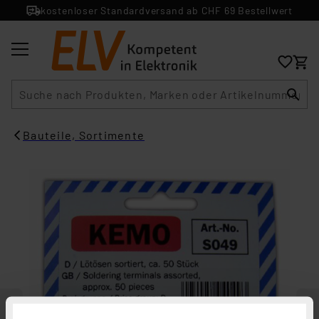
kostenloser Standardversand ab CHF 69 Bestellwert
Suche
Bauteile, Sortimente