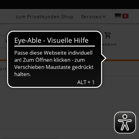
Services
zum Privatkunden Shop
Karriere
Mein ELV
Merkzettel
Warenkorb
ortiments-Deals