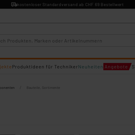
kostenloser Standardversand ab CHF 69 Bestellwert
jekte
Produktideen für Techniker
Neuheiten
Angebote
S
/
mponenten
Bauteile, Sortimente