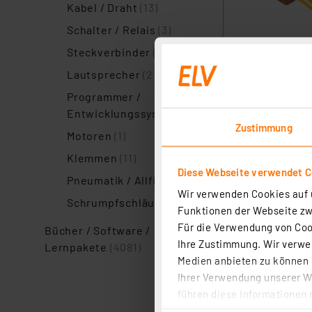
Kabel / Draht
(13)
Schalter / Relais
(3)
Steckverbinder
(9)
Lautsprecher
(2)
Programmer /
Entwicklungssysteme
(1)
Zustimmung
Motoren
(1)
Klemmen
(11)
Diese Webseite verwendet C
Pneumatik / Allfluid
(1)
Wir verwenden Cookies auf u
Schrumpfschläuche
(5)
Funktionen der Webseite zwi
Für die Verwendung von Cook
Bücher / Software /
Ihre Zustimmung. Wir verwen
Lernpakete
(4081)
Medien anbieten zu können u
Ihrer Verwendung unserer We
führen diese Informationen 
im Rahmen Ihrer Nutzung der