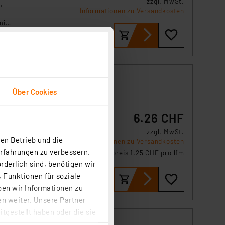
zzgl. MwSt.
,
Informationen zu Versandkosten
mit
o
Über Cookies
6.26 CHF
für
zzgl. MwSt.
en Betrieb und die
Informationen zu Versandkosten
Erfahrungen zu verbessern.
Grundpreis 1.25 CHF pro lfm
rderlich sind, benötigen wir
 Funktionen für soziale
ben wir Informationen zu
n weiter. Unsere Partner
tgestellt haben oder die sie
cken, stimmen Sie sowohl