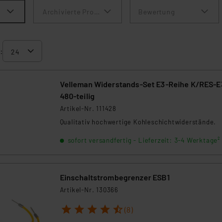
Archivierte Produkte anzeigen
Bewertung
:
Velleman Widerstands-Set E3-Reihe K/RES-E
480-teilig
Artikel-Nr. 111428
Qualitativ hochwertige Kohleschichtwiderstände.
sofort versandfertig - Lieferzeit: 3-4 Werktage²
Einschaltstrombegrenzer ESB1
Artikel-Nr. 130366
1
2
3
4
5
(8)