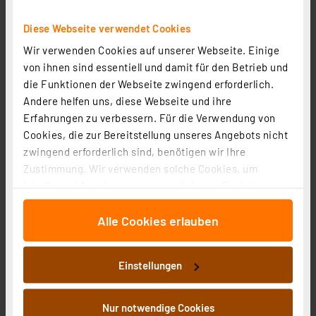
Diese Webseite verwendet Cookies
Wir verwenden Cookies auf unserer Webseite. Einige
Homematic IP Smart Home Set Licht mit Access Point
von ihnen sind essentiell und damit für den Betrieb und
2, Lightstrip Set + Erweiterung
die Funktionen der Webseite zwingend erforderlich.
Artikel-Nr. 255376
Andere helfen uns, diese Webseite und ihre
126.05 CHF
Erfahrungen zu verbessern. Für die Verwendung von
Cookies, die zur Bereitstellung unseres Angebots nicht
zzgl. MwSt.
zwingend erforderlich sind, benötigen wir Ihre
Informationen zu Versandkosten
Zustimmung. Wir verwenden solche Cookies, um
Inhalte und Anzeigen zu personalisieren, Funktionen
für soziale Medien anbieten zu können und die Zugriffe
Alle Cookies erlauben
auf unsere Website zu analysieren. Außerdem geben
wir Informationen zu Ihrer Verwendung unserer Website
an unsere Partner für soziale Medien, Werbung und
Einstellungen
Analysen weiter. Unsere Partner führen diese
Informationen möglicherweise mit weiteren Daten
zusammen, die Sie ihnen bereitgestellt haben oder die
Nur notwendige Cookies