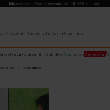
kostenloser Standardversand ab CHF 69 Bestellwert
jekte
Produktideen für Techniker
Neuheiten
Angebote
S
/
Lernpakete
Fachbeiträge