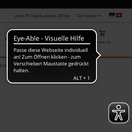
Services
zum Privatkunden Shop
Karriere
Mein ELV
Merkzettel
Warenkorb
ortiments-Deals