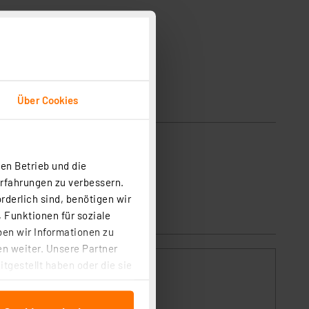
Über Cookies
en Betrieb und die
Erfahrungen zu verbessern.
rderlich sind, benötigen wir
 Funktionen für soziale
ben wir Informationen zu
n weiter. Unsere Partner
tgestellt haben oder die sie
,
cken, stimmen Sie sowohl
anschließenden