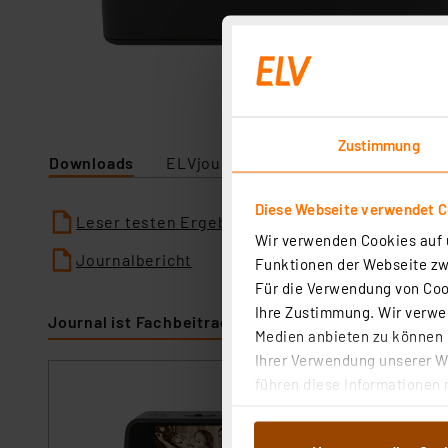
Zustimmung
Downloads
ELVjournal
Diese Webseite verwendet C
Leser testen Ergebnisse
Wir verwenden Cookies auf u
Journalbericht
Funktionen der Webseite zwi
Für die Verwendung von Cook
Ihre Zustimmung. Wir verwen
Journal ist Fachbeitrag zu
Medien anbieten zu können u
Ihrer Verwendung unserer We
führen diese Informationen 
dnt 4-in-1 Kombi
im Rahmen Ihrer Nutzung der
speichert auf S
dem Speichern und Abrufen 
Artikel-Nr. 25309