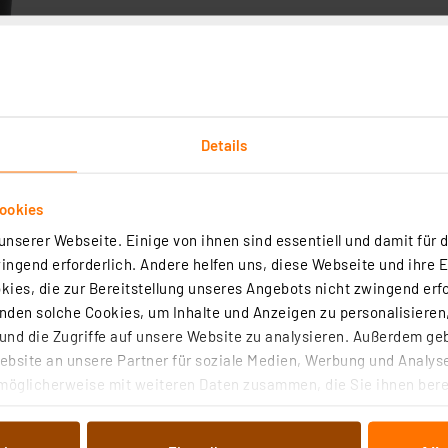
Details
ookies
nserer Webseite. Einige von ihnen sind essentiell und damit für d
ngend erforderlich. Andere helfen uns, diese Webseite und ihre 
ies, die zur Bereitstellung unseres Angebots nicht zwingend erfo
den solche Cookies, um Inhalte und Anzeigen zu personalisieren,
nd die Zugriffe auf unsere Website zu analysieren. Außerdem ge
bsite an unsere Partner für soziale Medien, Werbung und Analyse
möglicherweise mit weiteren Daten zusammen, die Sie ihnen berei
-Bildscanner SlideCopy PRO, 14 MP, Fotos/Dias/Negative, Akku
 Dienste gesammelt haben. Indem Sie auf „Alle akzeptieren“ kli
D-Karte
von Informationen auf Ihrem gerät (§25 Abs.1 TTDSG) sowie der 
2